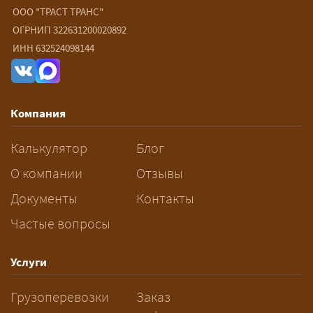
негабарита?
ООО "ТРАСТ ТРАНС"
ОГРНИП 322631200020892
— От 60 ₽/км. Точная стоимость
ИНН 632524098144
рассчитывается индивидуально:
влияют габариты и вес груза,
маршрут, необходимость
Компания
разрешений и машин
сопровождения.
Калькулятор
Блог
За сколько дней заказывать
О компании
Отзывы
перевозку негабарита?
Документы
Контакты
Частые вопросы
— Заранее: только оформление
спецразрешения занимает 2–10
рабочих дней. Оставьте заявку
Услуги
заблаговременно — логист
Грузоперевозки
Заказ
рассчитает маршрут и запустит