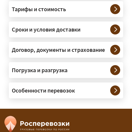
грузы?
Тарифы и стоимость
— На тралах и низкорамниках —
платформах, рассчитанных на
Сроки и условия доставки
крупногабаритную технику и
конструкции. Транспорт подбираем
под конкретные размеры и вес груза.
Договор, документы и страхование
Нужны ли машины прикрытия и
Погрузка и разгрузка
сопровождение?
— При необходимости — да, и мы их
Особенности перевозок
организуем. Потребность в машинах
прикрытия зависит от габаритов
груза и маршрута; это определяется
при оформлении разрешения.
Сколько стоит перевозка