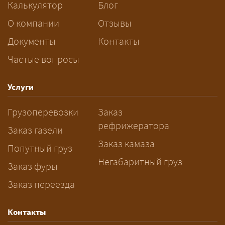
Калькулятор
Блог
За сколько дней заказывать
О компании
Отзывы
перевозку негабарита?
Документы
Контакты
Частые вопросы
— Заранее: только оформление
спецразрешения занимает 2–10
рабочих дней. Оставьте заявку
Услуги
заблаговременно — логист
Грузоперевозки
Заказ
рассчитает маршрут и запустит
рефрижератора
подготовку документов.
Заказ газели
Заказ камаза
Попутный груз
Негабаритный груз
Заказ фуры
Заказ переезда
Контакты