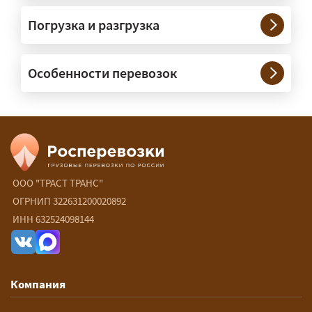
Нужны ли машины прикрытия и
Погрузка и разгрузка
сопровождение?
— При необходимости — да, и мы их
Особенности перевозок
организуем. Потребность в машинах
прикрытия зависит от габаритов
груза и маршрута; это определяется
при оформлении разрешения.
Сколько стоит перевозка
негабарита?
ООО "ТРАСТ ТРАНС"
ОГРНИП 322631200020892
— От 90 ₽/км. Точная стоимость
ИНН 632524098144
рассчитывается индивидуально:
влияют габариты и вес груза,
маршрут, необходимость
Компания
разрешений и машин
сопровождения.