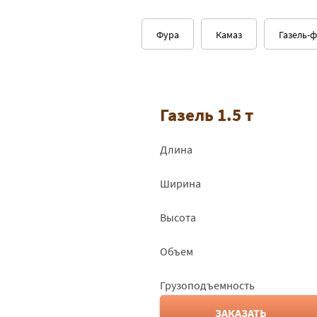
Геленджик - Курск
3082
Фура
Камаз
Газель-
Геленджик - Липецк
2807
Геленджик - Луга
5480
Газель 1.5 т
Геленджик - Великие Луки
4955
Длина
Геленджик - Магнитогорск
6250
Ширина
Геленджик - Малоярославец
3780
Высота
Геленджик - Москва
3797
Объем
Геленджик - Мурманск
8660
Грузоподъемность
Геленджик - Муром
4122
ЗАКАЗАТЬ