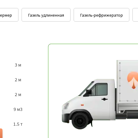
5
33291
40689
61650
73980
фермер
Газель удлиненная
Газель-рефрижератор
5
30321
37059
56150
67380
0
59184
72336
109600
131520
0
53514
65406
99100
118920
3 м
0
67500
82500
125000
15000
2 м
0
40824
49896
75600
90720
2 м
5
41013
50127
75950
91140
9 м3
0
93528
114312
173200
20784
1.5 т
5
44523
54417
82450
98940