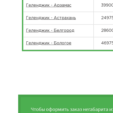
Геленджик - Арзамас
3990
Геленджик - Астрахань
2497
Геленджик - Белгород
2860
Геленджик - Бологое
4697
Геленджик - Боровичи
4915
Геленджик - Брянск
3690
Геленджик - Чебоксары
4890
Геленджик - Челябинск
6432
Геленджик - Череповец
5022
Чтобы оформить заказ негабарита и