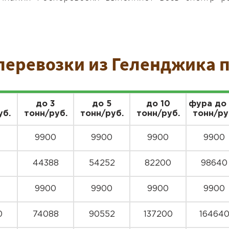
перевозки из Геленджика п
до 3
до 5
до 10
фура до
уб.
тонн/руб.
тонн/руб.
тонн/руб.
тонн/ру
9900
9900
9900
9900
0
44388
54252
82200
98640
9900
9900
9900
9900
0
74088
90552
137200
16464