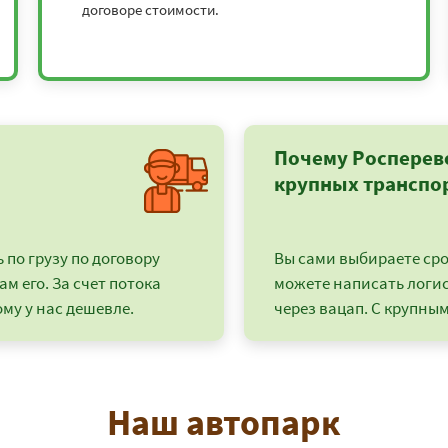
договоре стоимости.
0
62694
76626
116100
139320
5
63477
77583
117550
141060
0
15606
19074
28900
34680
Почему Росперев
5
43659
53361
80850
97020
крупных транспо
5
39771
48609
73650
88380
по грузу по договору
Вы сами выбираете срок
5
50031
61149
92650
111180
ам его. За счет потока
можете написать логи
му у нас дешевле.
через вацап. С крупным
9900
9900
9900
9900
9900
9900
9900
11160
Наш автопарк
5
133353
162987
246950
29634