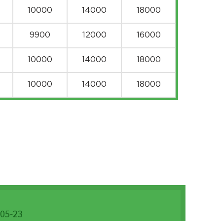
10000
14000
18000
9900
12000
16000
10000
14000
18000
10000
14000
18000
10000
14000
18000
10000
14000
18000
10000
14000
18000
10000
14000
18000
0
10000
14000
18000
-05-23