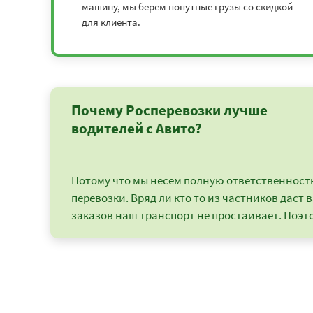
машину, мы берем попутные грузы со скидкой
Геленджик - Кингисепп
5805
для клиента.
Геленджик - Киров
5877
Геленджик - Кисловодск
1445
Почему Росперевозки лучше
Геленджик - Клин
4042
водителей с Авито?
Геленджик - Коломна
3682
Потому что мы несем полную ответственность 
Геленджик - Кострома
4632
перевозки. Вряд ли кто то из частников даст в
заказов наш транспорт не простаивает. Поэто
Геленджик - Красная Поляна
9900
Геленджик - Краснодар
9900
Геленджик - Красноярск
12347