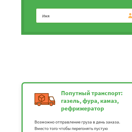
Геленджик - Дмитров
4007
Геленджик - Екатеринбург
6750
Геленджик - Ханты-Мансийск
8422
Геленджик - Ижевск
5890
Геленджик - Йошкар-Ола
51150
Геленджик - Иваново
4412
Попутный транспорт:
Геленджик - Калининград
5202
газель, фура, камаз,
рефрижератор
Геленджик - Калуга
3587
Возможно отправление груза в день заказа.
Геленджик - Казань
4892
Вместо того чтобы перегонять пустую