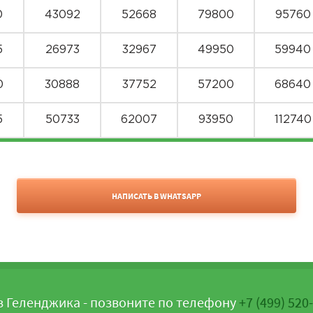
0
43092
52668
79800
95760
5
26973
32967
49950
59940
0
30888
37752
57200
68640
5
50733
62007
93950
112740
0
53082
64878
98300
117960
0
39852
48708
73800
88560
НАПИСАТЬ В WHATSAPP
+7 (499) 520-05-23
0
52812
64548
97800
117360
5
69471
84909
128650
154380
5
54243
66297
100450
12054
з Геленджика - позвоните по телефону
+7 (499) 520