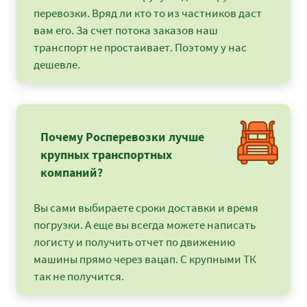
Евпатория -
94425
101979
12464
перевозки. Вряд ли кто то из частников даст
Мурманск
вам его. За счет потока заказов наш
Евпатория - Муром
49075
53001
6477
транспорт не простаивает. Поэтому у нас
дешевле.
Евпатория - Нижний
53425
57699
7052
Новгород
Евпатория - Ногинск
46750
50490
6171
Почему Росперевозки лучше
Евпатория - Великий
60550
65394
7992
крупных транспортных
Новгород
компаний?
Евпатория -
10925
11799
1442
Новороссийск
Вы сами выбираете сроки доставки и время
Евпатория -
111825
120771
14760
Новосибирск
погрузки. А еще вы всегда можете написать
логисту и получить отчет по движению
Евпатория - Омск
95450
103086
12599
машины прямо через вацап. С крупными ТК
так не получится.
Евпатория - Орел
41400
44712
5464