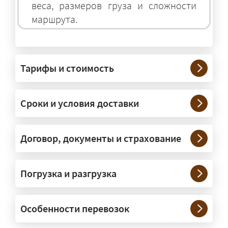
веса, размеров груза и сложности
маршрута.
На чём перевозят негабаритные
грузы?
Тарифы и стоимость
— На тралах и низкорамниках —
платформах, рассчитанных на
Сроки и условия доставки
крупногабаритную технику и
конструкции. Транспорт подбираем
под конкретные размеры и вес груза.
Договор, документы и страхование
Нужны ли машины прикрытия и
Погрузка и разгрузка
сопровождение?
— При необходимости — да, и мы их
Особенности перевозок
организуем. Потребность в машинах
прикрытия зависит от габаритов