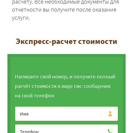
расчету. Все необходимые документы для
Евпатория -
30650
33102
4045
отчетности вы получите после оказания
Волгоград
услуги.
Евпатория - Волхов
63400
68472
8368
Евпатория - Вышний
53650
57942
7081
Экспресс-расчет стоимости
Волочёк
Евпатория - Вологда
57425
62019
7580
+7 (499) 520-05-23
Евпатория -
48550
52434
6408
Волоколамск
Напишите свой номер, и получите полный
Евпатория -
32950
35586
4349
Воронеж
расчёт стоимости в виде смс-сообщения
Евпатория -
на свой телефон
64275
69417
8484
Всеволожск
Евпатория - Вязьма
48100
51948
6349
Евпатория -
52350
56538
6910
Ярославль