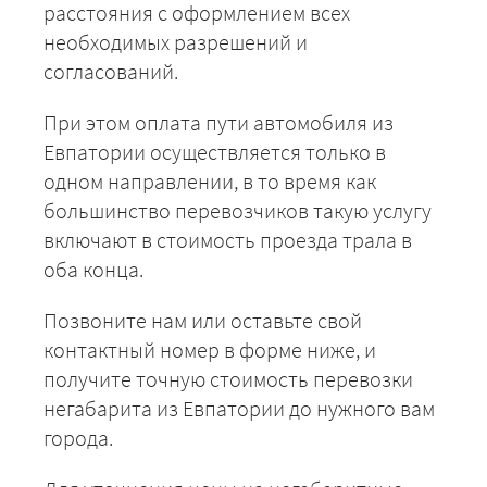
расстояния с оформлением всех
Евпатория - Суздаль
50050
54054
6606
необходимых разрешений и
Евпатория -
согласований.
43025
46467
5679
Светлогорск
При этом оплата пути автомобиля из
Евпатория -
64275
69417
8484
Сясьстрой
Евпатории осуществляется только в
Евпатория -
одном направлении, в то время как
20725
22383
2735
Таганрог
большинство перевозчиков такую услугу
Евпатория - Нижний
включают в стоимость проезда трала в
79300
85644
10467
Тагил
оба конца.
Евпатория - Тамбов
37725
40743
4979
Позвоните нам или оставьте свой
Евпатория -
контактный номер в форме ниже, и
50275
54297
6636
Тольятти
получите точную стоимость перевозки
Евпатория - Томск
118175
127629
15599
негабарита из Евпатории до нужного вам
города.
Евпатория - Торжок
52000
56160
6864