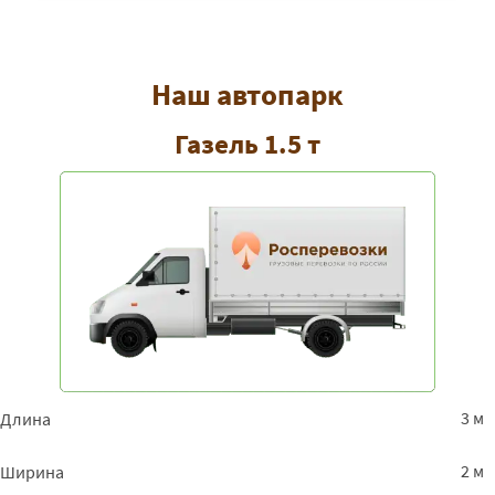
Евпатория -
60600
65448
7999
Оренбург
Евпатория - Пенза
42825
46251
5652
Наш автопарк
Евпатория - Пермь
71325
77031
9414
Газель 1.5 т
Евпатория - Санкт-
63700
68796
8408
Петербург
Евпатория -
71325
77031
9414
Петрозаводск
Евпатория -
67025
72387
8847
Приморск
Евпатория -
67450
72846
8903
Приозерск
Евпатория - Псков
63900
69012
8434
3 м
Длина
Евпатория -
23650
25542
31218
2 м
Ширина
Пятигорск