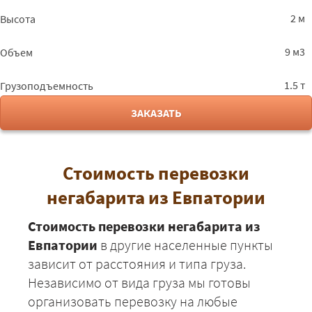
Евпатория - Рыбинск
53450
57726
7055
2 м
Высота
Евпатория - Ростов
50900
54972
6718
9 м3
Объем
Евпатория - Ростов-
18875
20385
2491
1.5 т
Грузоподъемность
на-Дону
ЗАКАЗАТЬ
Евпатория - Рязань
42725
46143
5639
Евпатория - Самара
52025
56187
6867
Стоимость перевозки
Евпатория - Саранск
45825
49491
6048
негабарита из Евпатории
Евпатория - Саратов
39875
43065
5263
Стоимость перевозки негабарита из
Евпатории
в другие населенные пункты
Евпатория -
52325
56511
6906
зависит от расстояния и типа груза.
Смоленск
Независимо от вида груза мы готовы
Евпатория - Сочи
17925
19359
2366
организовать перевозку на любые