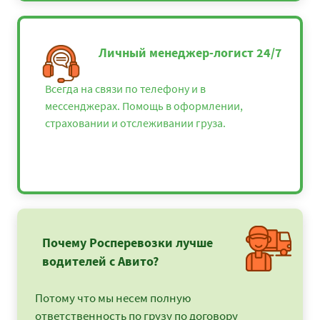
Евпатория -
13100
14148
1729
Краснодар
Евпатория -
131350
141858
17338
Личный менеджер-логист 24/7
Красноярск
Евпатория - Курск
38700
41796
5108
Всегда на связи по телефону и в
мессенджерах. Помощь в оформлении,
Евпатория - Липецк
35900
38772
4738
страховании и отслеживании груза.
Евпатория - Луга
62625
67635
8266
Евпатория - Великие
57375
61965
7573
Луки
Евпатория -
70325
75951
9282
Магнитогорск
Почему Росперевозки лучше
Евпатория -
45625
49275
6022
водителей с Авито?
Малоярославец
Евпатория - Москва
45775
49437
6042
Потому что мы несем полную
ответственность по грузу по договору