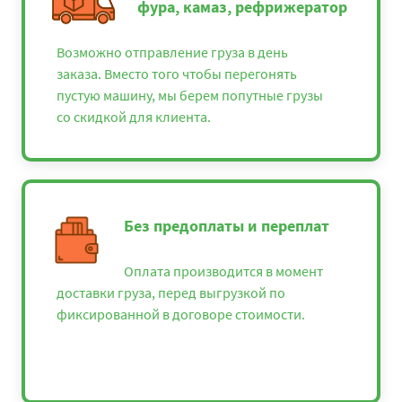
фура, камаз, рефрижератор
Евпатория - Калуга
43725
47223
5771
Возможно отправление груза в день
Евпатория - Казань
56800
61344
7497
заказа. Вместо того чтобы перегонять
Евпатория -
пустую машину, мы берем попутные грузы
65925
71199
8702
Кингисепп
со скидкой для клиента.
Евпатория - Киров
66650
71982
8797
Евпатория -
24075
26001
3177
Кисловодск
Без предоплаты и переплат
Евпатория - Клин
48300
52164
6375
Оплата производится в момент
Евпатория - Коломна
44675
48249
5897
доставки груза, перед выгрузкой по
фиксированной в договоре стоимости.
Евпатория -
54200
58536
7154
Кострома
Евпатория - Красная
11250
12150
1485
Поляна