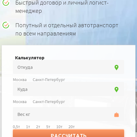
Быстрый договор и личный логист-
менеджер
Попутный и отдельный автотранспорт
по всем направлениям
Калькулятор
Москва
Санкт-Петербург
Москва
Санкт-Петербург
0,5т
1т
2т
5т
10т
20т
РАССЧИТАТЬ