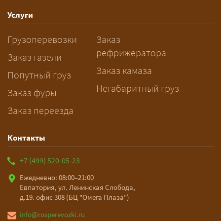
спецразрешения занимает 2–10
рабочих дней. Оставьте заявку
Услуги
заблаговременно — логист
Грузоперевозки
Заказ
рассчитает маршрут и запустит
рефрижератора
подготовку документов.
Заказ газели
Заказ камаза
Попутный груз
Негабаритный груз
Заказ фуры
Заказ переезда
Контакты
+7 (499) 520-05-23
Ежедневно: 08:00–21:00
Евпатория, ул. Ленинская Слобода,
д.19. офис 308 (БЦ "Омега Плаза")
info@rosperevozki.ru