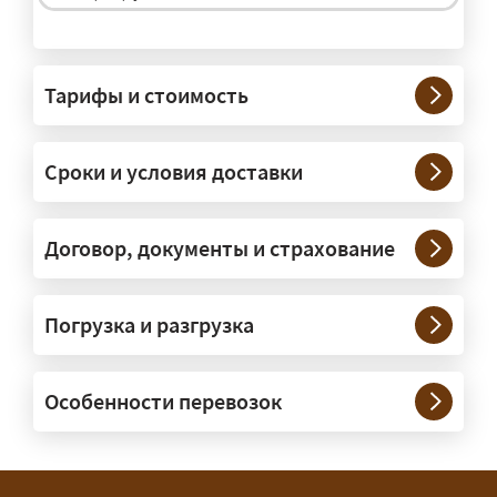
На чём перевозят негабаритные
грузы?
Тарифы и стоимость
— На тралах и низкорамниках —
платформах, рассчитанных на
Сроки и условия доставки
крупногабаритную технику и
конструкции. Транспорт подбираем
под конкретные размеры и вес груза.
Договор, документы и страхование
Нужны ли машины прикрытия и
Погрузка и разгрузка
сопровождение?
— При необходимости — да, и мы их
Особенности перевозок
организуем. Потребность в машинах
прикрытия зависит от габаритов
груза и маршрута; это определяется
при оформлении разрешения.