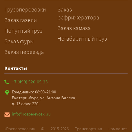
заблаговременно — логист
Грузоперевозки
Заказ
рассчитает маршрут и запустит
рефрижератора
подготовку документов.
Заказ газели
Заказ камаза
Попутный груз
Негабаритный груз
Заказ фуры
Заказ переезда
Контакты
+7 (499) 520-05-23
Ежедневно: 08:00–21:00
Екатеринбург, ул. Антона Валека,
д. 13 офис 220
info@rosperevozki.ru
«Росперевозки» ©
2015-2026
Транспортная компания