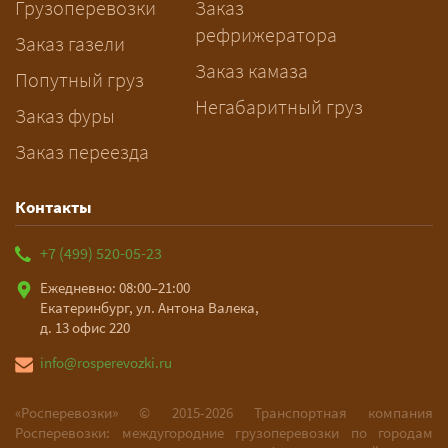
Грузоперевозки
Заказ
рассчитает маршрут и запустит
рефрижератора
подготовку документов.
Заказ газели
Заказ камаза
Попутный груз
Негабаритный груз
Заказ фуры
Заказ переезда
Контакты
+7 (499) 520-05-23
Ежедневно: 08:00–21:00
Екатеринбург, ул. Антона Валека,
д. 13 офис 220
info@rosperevozki.ru
«Росперевозки» ©
2015-2026
Транспортная компания
Росперевозки: междугородние грузоперевозки по городам