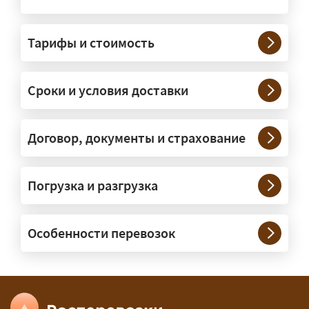
На чём перевозят негабаритные
грузы?
Тарифы и стоимость
— На тралах и низкорамниках —
платформах, рассчитанных на
Сроки и условия доставки
крупногабаритную технику и
конструкции. Транспорт подбираем
под конкретные размеры и вес груза.
Договор, документы и страхование
Нужны ли машины прикрытия и
Погрузка и разгрузка
сопровождение?
— При необходимости — да, и мы их
Особенности перевозок
организуем. Потребность в машинах
прикрытия зависит от габаритов
груза и маршрута; это определяется
при оформлении разрешения.