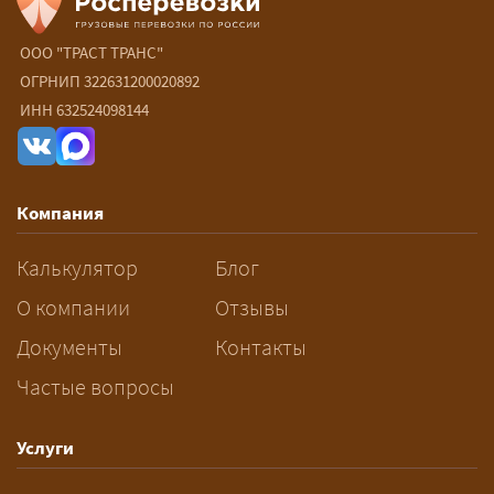
Сколько стоит перевозка
негабарита?
ООО "ТРАСТ ТРАНС"
ОГРНИП 322631200020892
— От 90 ₽/км. Точная стоимость
ИНН 632524098144
рассчитывается индивидуально:
влияют габариты и вес груза,
маршрут, необходимость
Компания
разрешений и машин
сопровождения.
Калькулятор
Блог
За сколько дней заказывать
О компании
Отзывы
перевозку негабарита?
Документы
Контакты
Частые вопросы
— Заранее: только оформление
спецразрешения занимает 2–10
рабочих дней. Оставьте заявку
Услуги
заблаговременно — логист