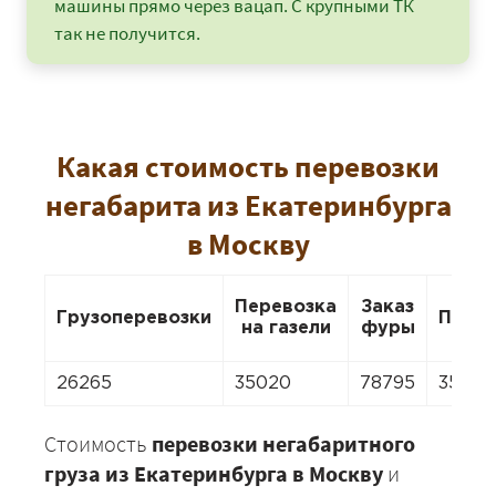
машины прямо через вацап. С крупными ТК
так не получится.
Какая стоимость перевозки
негабарита из Екатеринбурга
в Москву
Перевозка
Заказ
Грузоперевозки
Пере
на газели
фуры
26265
35020
78795
35020
Стоимость
перевозки негабаритного
груза из Екатеринбурга в Москву
и