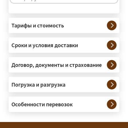
На чём перевозят негабаритные
грузы?
Тарифы и стоимость
— На тралах и низкорамниках —
платформах, рассчитанных на
Сроки и условия доставки
крупногабаритную технику и
конструкции. Транспорт подбираем
под конкретные размеры и вес груза.
Договор, документы и страхование
Нужны ли машины прикрытия и
Погрузка и разгрузка
сопровождение?
— При необходимости — да, и мы их
Особенности перевозок
организуем. Потребность в машинах
прикрытия зависит от габаритов
груза и маршрута; это определяется