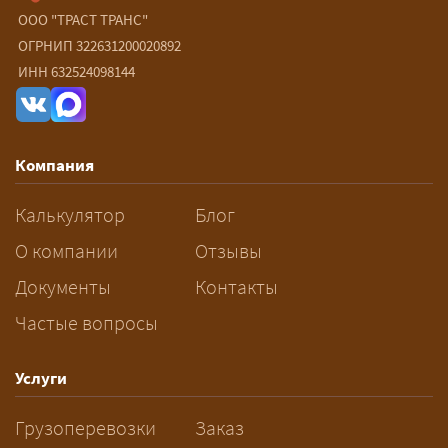
негабарита?
ООО "ТРАСТ ТРАНС"
ОГРНИП 322631200020892
— От 90 ₽/км. Точная стоимость
ИНН 632524098144
рассчитывается индивидуально:
влияют габариты и вес груза,
маршрут, необходимость
Компания
разрешений и машин
сопровождения.
Калькулятор
Блог
За сколько дней заказывать
О компании
Отзывы
перевозку негабарита?
Документы
Контакты
Частые вопросы
— Заранее: только оформление
спецразрешения занимает 2–10
рабочих дней. Оставьте заявку
Услуги
заблаговременно — логист
Грузоперевозки
Заказ
рассчитает маршрут и запустит