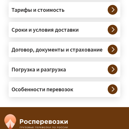
грузы?
Тарифы и стоимость
— На тралах и низкорамниках —
платформах, рассчитанных на
Сроки и условия доставки
крупногабаритную технику и
конструкции. Транспорт подбираем
под конкретные размеры и вес груза.
Договор, документы и страхование
Нужны ли машины прикрытия и
Погрузка и разгрузка
сопровождение?
— При необходимости — да, и мы их
Особенности перевозок
организуем. Потребность в машинах
прикрытия зависит от габаритов
груза и маршрута; это определяется
при оформлении разрешения.
Сколько стоит перевозка