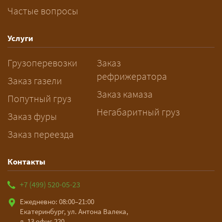
Частые вопросы
— Заранее: только оформление
спецразрешения занимает 2–10
рабочих дней. Оставьте заявку
Услуги
заблаговременно — логист
Грузоперевозки
Заказ
рассчитает маршрут и запустит
рефрижератора
подготовку документов.
Заказ газели
Заказ камаза
Попутный груз
Негабаритный груз
Заказ фуры
Заказ переезда
Контакты
+7 (499) 520-05-23
Ежедневно: 08:00–21:00
Екатеринбург, ул. Антона Валека,
д. 13 офис 220