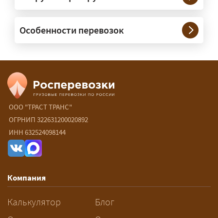
— При необходимости — да, и мы их
Особенности перевозок
организуем. Потребность в машинах
прикрытия зависит от габаритов
груза и маршрута; это определяется
при оформлении разрешения.
Сколько стоит перевозка
негабарита?
ООО "ТРАСТ ТРАНС"
ОГРНИП 322631200020892
— От 90 ₽/км. Точная стоимость
ИНН 632524098144
рассчитывается индивидуально:
влияют габариты и вес груза,
маршрут, необходимость
Компания
разрешений и машин
сопровождения.
Калькулятор
Блог