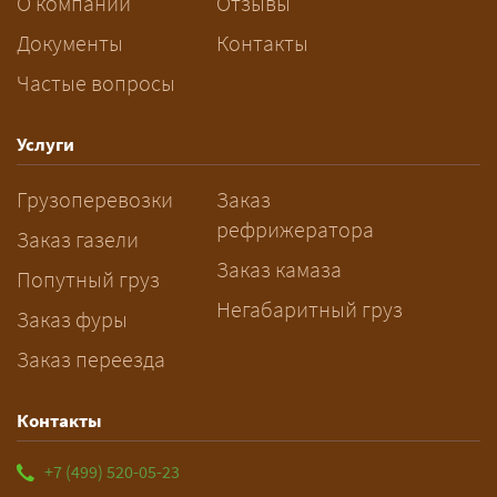
За сколько дней заказывать
О компании
Отзывы
перевозку негабарита?
Документы
Контакты
Частые вопросы
— Заранее: только оформление
спецразрешения занимает 2–10
рабочих дней. Оставьте заявку
Услуги
заблаговременно — логист
Грузоперевозки
Заказ
рассчитает маршрут и запустит
рефрижератора
подготовку документов.
Заказ газели
Заказ камаза
Попутный груз
Негабаритный груз
Заказ фуры
Заказ переезда
Контакты
+7 (499) 520-05-23