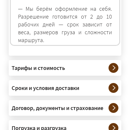
— Мы берём оформление на себя.
Разрешение готовится от 2 до 10
рабочих дней — срок зависит от
веса, размеров груза и сложности
маршрута.
На чём перевозят негабаритные
грузы?
Тарифы и стоимость
— На тралах и низкорамниках —
платформах, рассчитанных на
Сроки и условия доставки
крупногабаритную технику и
конструкции. Транспорт подбираем
под конкретные размеры и вес груза.
Договор, документы и страхование
Нужны ли машины прикрытия и
Погрузка и разгрузка
сопровождение?