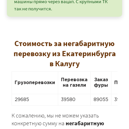
машины прямо через вацап. С крупными ТК
так не получится.
Стоимость за негабаритную
перевозку из Екатеринбурга
в Калугу
Перевозка
Заказ
Грузоперевозки
Пере
на газели
фуры
29685
39580
89055
39580
К сожалению, мы не можем указать
конкретную сумму на
негабаритную