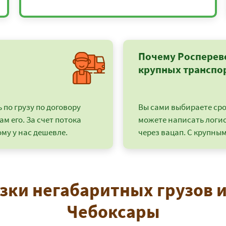
Почему Росперев
крупных транспо
по грузу по договору
Вы сами выбираете срок
ам его. За счет потока
можете написать логи
му у нас дешевле.
через вацап. С крупным
+7 (499) 520-05-23
зки негабаритных грузов и
Чебоксары