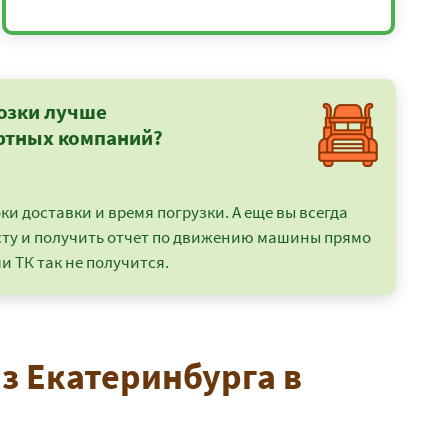
озки лучше
ртных компаний?
и доставки и время погрузки. А еще вы всегда
сту и получить отчет по движению машины прямо
и ТК так не получится.
з Екатеринбурга в