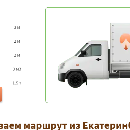
3 м
2 м
2 м
9 м3
1.5 т
аем маршрут из Екатерин