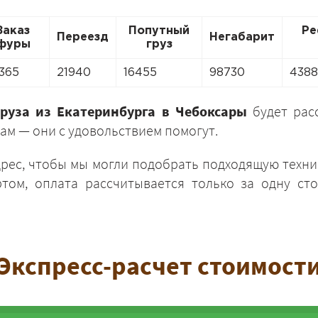
Заказ
Попутный
Ре
Переезд
Негабарит
фуры
груз
365
21940
16455
98730
438
ЗАКАЗАТЬ
груза из Екатеринбурга в Чебоксары
будет рас
ам — они с удовольствием помогут.
дрес, чтобы мы могли подобрать подходящую техни
том, оплата рассчитывается только за одну сто
Экспресс-расчет стоимост