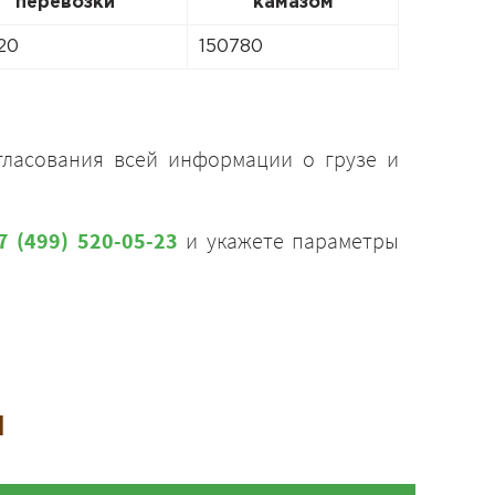
перевозки
камазом
20
150780
гласования всей информации о грузе и
7 (499) 520-05-23
и укажете параметры
и