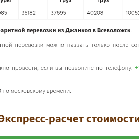
уры
груз
груз
085
35182
37695
40208
1005
баритной перевозки из Джанкоя в Всеволожск
.
тной перевозки можно назвать только после со
ЗАКАЗАТЬ
жно провести, если вы позвоните по телефону:
+
0 по московскому времени.
Экспресс-расчет стоимост