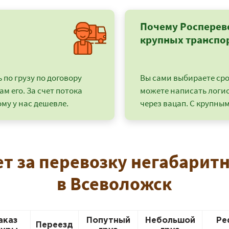
Почему Росперев
крупных транспо
по грузу по договору
Вы сами выбираете срок
ам его. За счет потока
можете написать логи
му у нас дешевле.
через вацап. С крупным
ет за перевозку негабаритн
+7 (499) 520-05-23
в Всеволожск
аказ
Попутный
Небольшой
Ре
Переезд