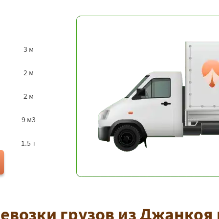
3 м
2 м
2 м
9 м3
1.5 т
евозки грузов из Джанкоя 