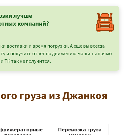
озки лучше
ртных компаний?
и доставки и время погрузки. А еще вы всегда
сту и получить отчет по движению машины прямо
и ТК так не получится.
ого груза из Джанкоя
фрижераторные
Перевозка груза