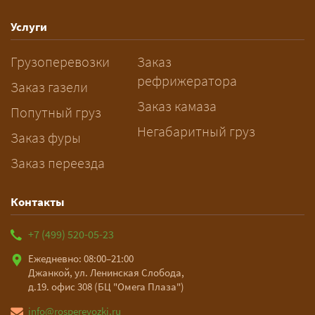
спецразрешения занимает 2–10
рабочих дней. Оставьте заявку
Услуги
заблаговременно — логист
Грузоперевозки
Заказ
рассчитает маршрут и запустит
рефрижератора
подготовку документов.
Заказ газели
Заказ камаза
Попутный груз
Негабаритный груз
Заказ фуры
Заказ переезда
Контакты
+7 (499) 520-05-23
Ежедневно: 08:00–21:00
Джанкой, ул. Ленинская Слобода,
д.19. офис 308 (БЦ "Омега Плаза")
info@rosperevozki.ru