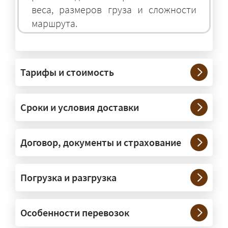
веса, размеров груза и сложности
маршрута.
На чём перевозят негабаритные
грузы?
Тарифы и стоимость
— На тралах и низкорамниках —
платформах, рассчитанных на
Сроки и условия доставки
крупногабаритную технику и
конструкции. Транспорт подбираем
под конкретные размеры и вес груза.
Договор, документы и страхование
Нужны ли машины прикрытия и
Погрузка и разгрузка
сопровождение?
— При необходимости — да, и мы их
Особенности перевозок
организуем. Потребность в машинах