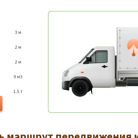
3 м
2 м
2 м
9 м3
1.5 т
ь маршрут передвижения и