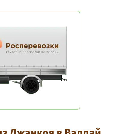
з Джанкоя в Валдай