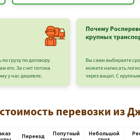
Почему Росперев
крупных транспо
по грузу по договору
Вы сами выбираете срок
ам его. За счет потока
можете написать логи
му у нас дешевле.
через вацап. С крупным
+7 (499) 520-05-23
 стоимость перевозки из Д
аказ
Попутный
Небольшой
Ре
Переезд
уры
груз
груз