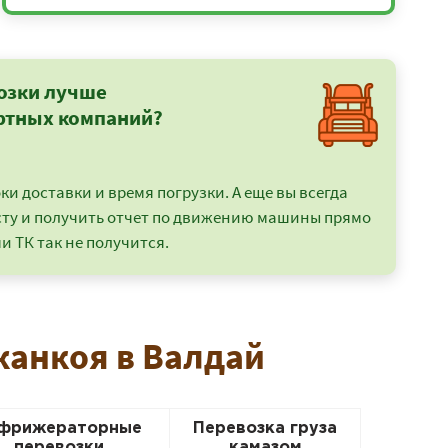
озки лучше
ртных компаний?
и доставки и время погрузки. А еще вы всегда
сту и получить отчет по движению машины прямо
и ТК так не получится.
жанкоя в Валдай
фрижераторные
Перевозка груза
перевозки
камазом