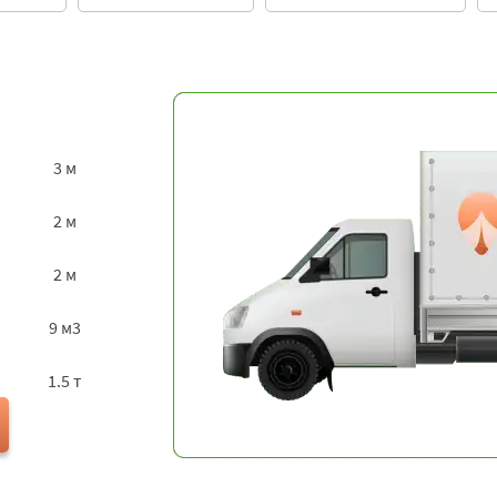
3 м
2 м
2 м
9 м3
1.5 т