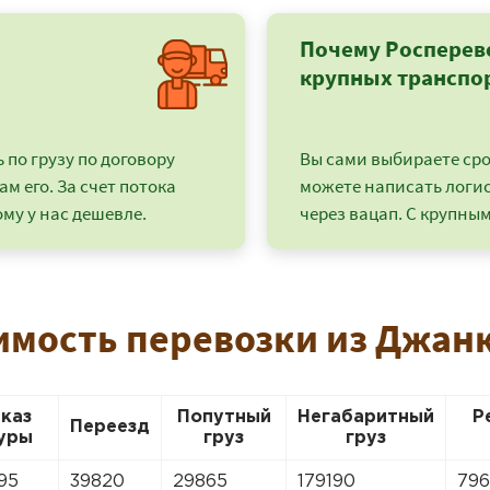
Почему Росперев
крупных транспо
по грузу по договору
Вы сами выбираете срок
ам его. За счет потока
можете написать логи
му у нас дешевле.
через вацап. С крупным
имость перевозки из Джан
+7 (499) 520-05-23
аказ
Попутный
Негабаритный
Р
Переезд
уры
груз
груз
95
39820
29865
179190
79