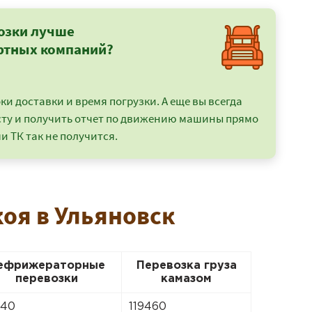
озки лучше
ртных компаний?
и доставки и время погрузки. А еще вы всегда
сту и получить отчет по движению машины прямо
и ТК так не получится.
коя в Ульяновск
ефрижераторные
Перевозка груза
перевозки
камазом
640
119460