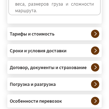
веса, размеров груза и сложности
маршрута.
На чём перевозят негабаритные
грузы?
Тарифы и стоимость
— На тралах и низкорамниках —
платформах, рассчитанных на
Сроки и условия доставки
крупногабаритную технику и
конструкции. Транспорт подбираем
под конкретные размеры и вес груза.
Договор, документы и страхование
Нужны ли машины прикрытия и
Погрузка и разгрузка
сопровождение?
— При необходимости — да, и мы их
Особенности перевозок
организуем. Потребность в машинах
прикрытия зависит от габаритов