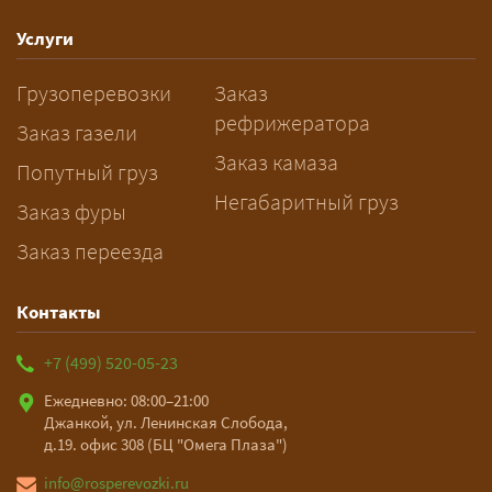
спецразрешения занимает 2–10
рабочих дней. Оставьте заявку
Услуги
заблаговременно — логист
Грузоперевозки
Заказ
рассчитает маршрут и запустит
рефрижератора
подготовку документов.
Заказ газели
Заказ камаза
Попутный груз
Негабаритный груз
Заказ фуры
Заказ переезда
Контакты
+7 (499) 520-05-23
Ежедневно: 08:00–21:00
Джанкой, ул. Ленинская Слобода,
д.19. офис 308 (БЦ "Омега Плаза")
info@rosperevozki.ru