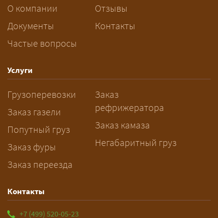
За сколько дней заказывать
О компании
Отзывы
перевозку негабарита?
Документы
Контакты
Частые вопросы
— Заранее: только оформление
спецразрешения занимает 2–10
рабочих дней. Оставьте заявку
Услуги
заблаговременно — логист
Грузоперевозки
Заказ
рассчитает маршрут и запустит
рефрижератора
подготовку документов.
Заказ газели
Заказ камаза
Попутный груз
Негабаритный груз
Заказ фуры
Заказ переезда
Контакты
+7 (499) 520-05-23