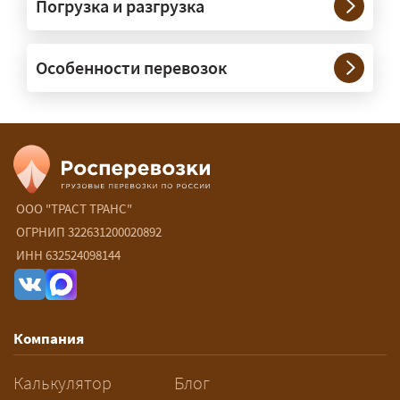
Погрузка и разгрузка
сопровождение?
— При необходимости — да, и мы их
Особенности перевозок
организуем. Потребность в машинах
прикрытия зависит от габаритов
груза и маршрута; это определяется
при оформлении разрешения.
Сколько стоит перевозка
негабарита?
ООО "ТРАСТ ТРАНС"
ОГРНИП 322631200020892
— От 90 ₽/км. Точная стоимость
ИНН 632524098144
рассчитывается индивидуально:
влияют габариты и вес груза,
маршрут, необходимость
Компания
разрешений и машин
сопровождения.
Калькулятор
Блог