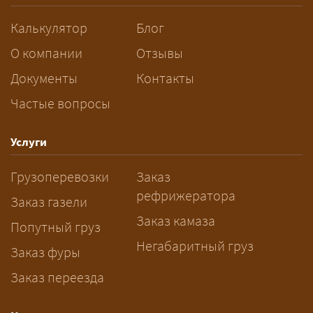
разрешений и машин
сопровождения.
Калькулятор
Блог
За сколько дней заказывать
О компании
Отзывы
перевозку негабарита?
Документы
Контакты
Частые вопросы
— Заранее: только оформление
спецразрешения занимает 2–10
рабочих дней. Оставьте заявку
Услуги
заблаговременно — логист
Грузоперевозки
Заказ
рассчитает маршрут и запустит
рефрижератора
подготовку документов.
Заказ газели
Заказ камаза
Попутный груз
Негабаритный груз
Заказ фуры
Заказ переезда