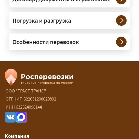
Нужны ли машины прикрытия и
Погрузка и разгрузка
сопровождение?
— При необходимости — да, и мы их
Особенности перевозок
организуем. Потребность в машинах
прикрытия зависит от габаритов
груза и маршрута; это определяется
при оформлении разрешения.
Сколько стоит перевозка
негабарита?
ООО "ТРАСТ ТРАНС"
ОГРНИП 322631200020892
— От 60 ₽/км. Точная стоимость
ИНН 632524098144
рассчитывается индивидуально:
влияют габариты и вес груза,
маршрут, необходимость
Компания