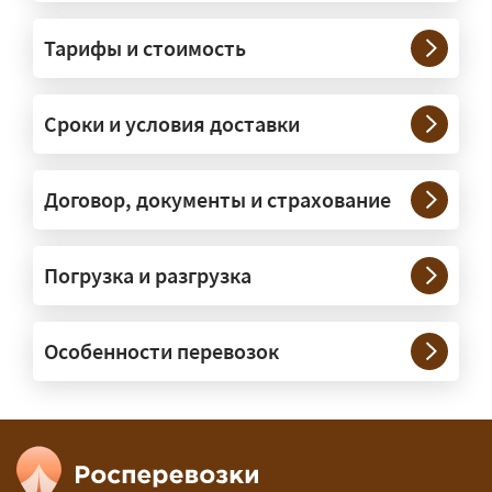
грузы?
Тарифы и стоимость
— На тралах и низкорамниках —
платформах, рассчитанных на
Сроки и условия доставки
крупногабаритную технику и
конструкции. Транспорт подбираем
под конкретные размеры и вес груза.
Договор, документы и страхование
Нужны ли машины прикрытия и
Погрузка и разгрузка
сопровождение?
— При необходимости — да, и мы их
Особенности перевозок
организуем. Потребность в машинах
прикрытия зависит от габаритов
груза и маршрута; это определяется
при оформлении разрешения.