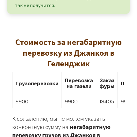
так не получится.
Стоимость за негабаритную
перевозку из Джанкоя в
Геленджик
Перевозка
Заказ
Грузоперевозки
Перее
на газели
фуры
9900
9900
18405
9900
К сожалению, мы не можем указать
конкретную сумму на
негабаритную
перевозку грузов из Джанкоя в