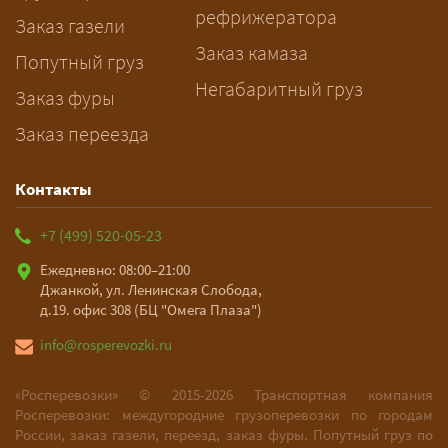
рефрижератора
подготовку документов.
Заказ газели
Заказ камаза
Попутный груз
Негабаритный груз
Заказ фуры
Заказ переезда
Контакты
+7 (499) 520-05-23
Ежедневно: 08:00–21:00
Джанкой, ул. Ленинская Слобода,
д.19. офис 308 (БЦ "Омега Плаза")
info@rosperevozki.ru
«Росперевозки» ©
2015-2026
Транспортная компания
Росперевозки: междугородние грузоперевозки по городам
России, заказ газели, переезд, заказ фуры. Попутный груз по