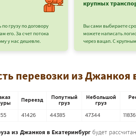
крупных транспо
по грузу по договору
Вы сами выбираете срок
ам его. За счет потока
можете написать логи
му у нас дешевле.
через вацап. С крупным
сть перевозки из Джанкоя 
+7 (499) 520-05-23
аказ
Попутный
Небольшой
Ре
Переезд
уры
груз
груз
155
41426
44385
47344
1183
руза из Джанкоя в Екатеринбург
будет рассчитан