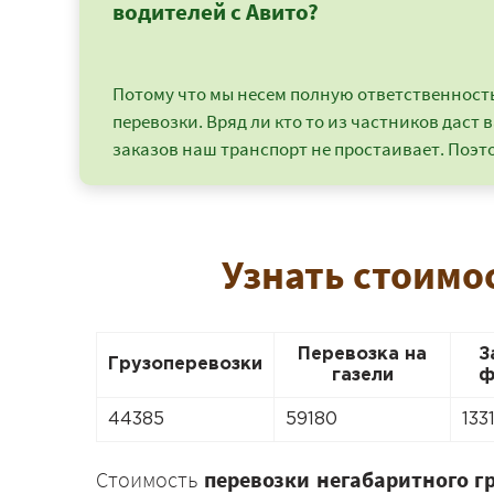
водителей с Авито?
Потому что мы несем полную ответственность 
перевозки. Вряд ли кто то из частников даст в
заказов наш транспорт не простаивает. Поэто
Узнать стоимо
Перевозка на
З
Грузоперевозки
газели
ф
44385
59180
133
Стоимость
перевозки негабаритного г