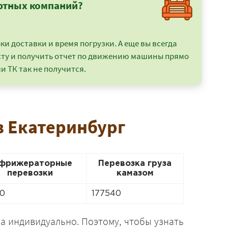
ртных компаний?
и доставки и время погрузки. А еще вы всегда
сту и получить отчет по движению машины прямо
и ТК так не получится.
в Екатеринбург
фрижераторные
Перевозка груза
перевозки
камазом
60
177540
а индивидуально. Поэтому, чтобы узнать