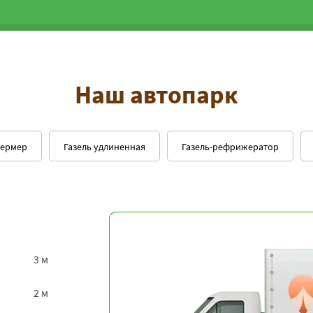
Наш автопарк
фермер
Газель удлиненная
Газель-рефрижератор
3 м
2 м