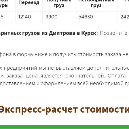
аказ
Попутный
Негабаритный
Р
Переезд
уры
груз
груз
15
12140
9900
54630
24
аритных грузов из Дмитрова в Курск
? Позвоните
ЗАКАЗАТЬ
фона в форму ниже и получить стоимость заказа не
х предприятий мы не выставляем дополнительные 
и заказа цена является окончательной. Оплата 
едоставлением и оформлением всей необходимой д
Экспресс-расчет стоимост