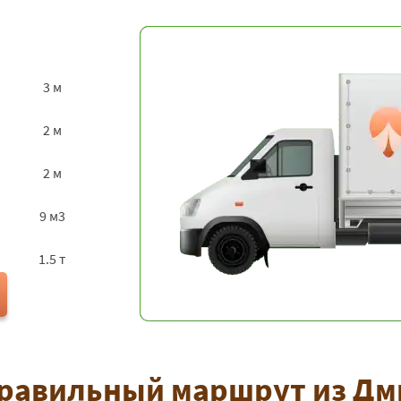
3 м
2 м
2 м
9 м3
1.5 т
равильный маршрут из Дм