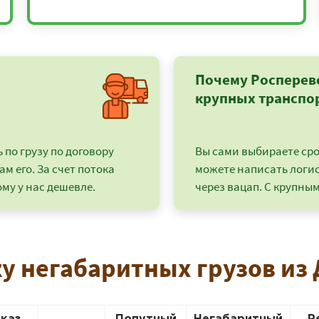
Почему Росперев
крупных транспо
по грузу по договору
Вы сами выбираете срок
ам его. За счет потока
можете написать логи
му у нас дешевле.
через вацап. С крупным
+7 (499) 520-05-23
у негабаритных грузов из