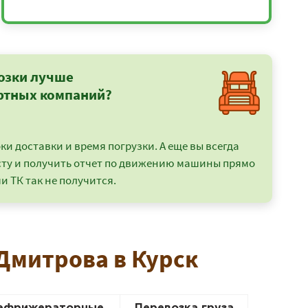
озки лучше
ртных компаний?
и доставки и время погрузки. А еще вы всегда
сту и получить отчет по движению машины прямо
и ТК так не получится.
 Дмитрова в Курск