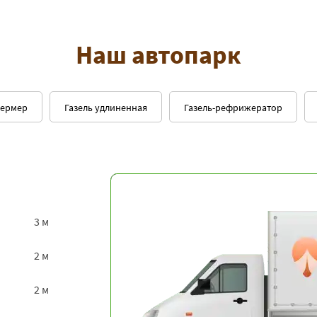
Наш автопарк
фермер
Газель удлиненная
Газель-рефрижератор
3 м
2 м
2 м