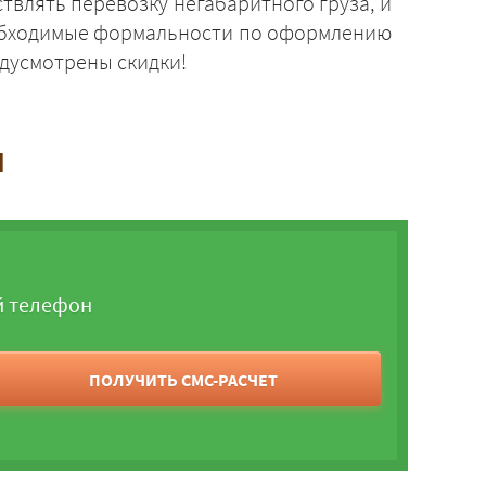
твлять перевозку негабаритного груза, и
необходимые формальности по оформлению
дусмотрены скидки!
и
й телефон
ПОЛУЧИТЬ СМС-РАСЧЕТ