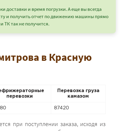
и доставки и время погрузки. А еще вы всегда
сту и получить отчет по движению машины прямо
и ТК так не получится.
Дмитрова в Красную
ефрижераторные
Перевозка груза
перевозки
камазом
280
87420
тся при поступлении заказа, исходя из