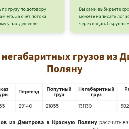
по грузу по договору
Вы сами выбираете срок
ам его. За счет потока
можете написать логи
му у нас дешевле.
через вацап. С крупным
 негабаритных грузов из 
Поляну
аказ
Попутный
Негабаритный
Р
+7 (499) 520-05-23
Переезд
уры
груз
груз
65
29140
21855
131130
58
зов из Дмитрова в Красную Поляну
рассчитывае