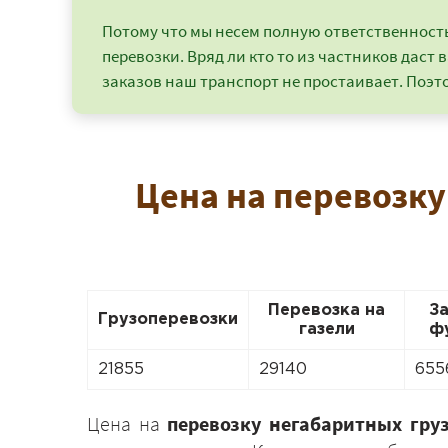
Потому что мы несем полную ответственность 
перевозки. Вряд ли кто то из частников даст в
заказов наш транспорт не простаивает. Поэто
Цена на перевозку
Перевозка на
З
Грузоперевозки
газели
ф
21855
29140
655
Цена на
перевозку негабаритных гру