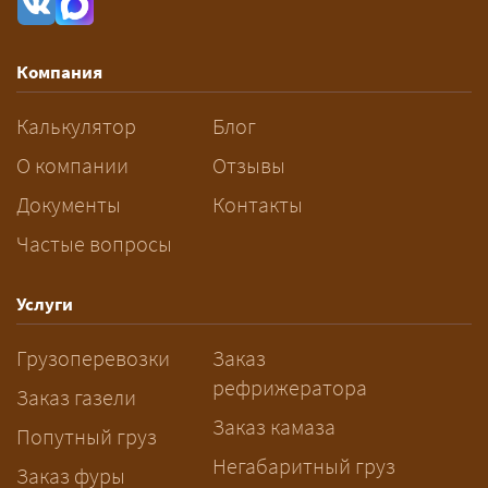
влияют габариты и вес груза,
маршрут, необходимость
Компания
разрешений и машин
сопровождения.
Калькулятор
Блог
За сколько дней заказывать
О компании
Отзывы
перевозку негабарита?
Документы
Контакты
Частые вопросы
— Заранее: только оформление
спецразрешения занимает 2–10
рабочих дней. Оставьте заявку
Услуги
заблаговременно — логист
Грузоперевозки
Заказ
рассчитает маршрут и запустит
рефрижератора
подготовку документов.
Заказ газели
Заказ камаза
Попутный груз
Негабаритный груз
Заказ фуры