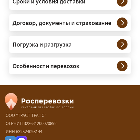
Сроки и условия доставки
крупногабаритную технику и
конструкции. Транспорт подбираем
под конкретные размеры и вес груза.
Договор, документы и страхование
Нужны ли машины прикрытия и
Погрузка и разгрузка
сопровождение?
— При необходимости — да, и мы их
Особенности перевозок
организуем. Потребность в машинах
прикрытия зависит от габаритов
груза и маршрута; это определяется
при оформлении разрешения.
Сколько стоит перевозка
негабарита?
ООО "ТРАСТ ТРАНС"
ОГРНИП 322631200020892
— От 60 ₽/км. Точная стоимость
ИНН 632524098144
рассчитывается индивидуально: