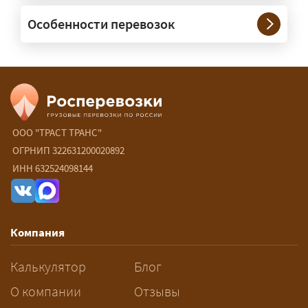
— При необходимости — да, и мы их
Особенности перевозок
организуем. Потребность в машинах
прикрытия зависит от габаритов
груза и маршрута; это определяется
при оформлении разрешения.
Сколько стоит перевозка
негабарита?
ООО "ТРАСТ ТРАНС"
ОГРНИП 322631200020892
— От 90 ₽/км. Точная стоимость
ИНН 632524098144
рассчитывается индивидуально:
влияют габариты и вес груза,
маршрут, необходимость
Компания
разрешений и машин
сопровождения.
Калькулятор
Блог
За сколько дней заказывать
О компании
Отзывы