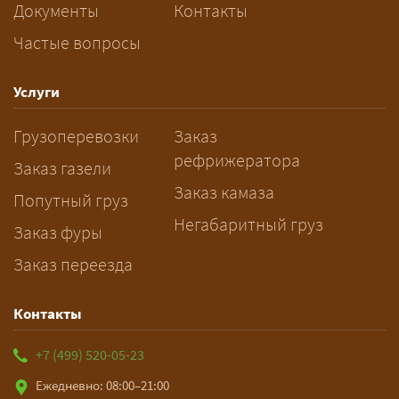
перевозку негабарита?
Документы
Контакты
Частые вопросы
— Заранее: только оформление
спецразрешения занимает 2–10
рабочих дней. Оставьте заявку
Услуги
заблаговременно — логист
Грузоперевозки
Заказ
рассчитает маршрут и запустит
рефрижератора
подготовку документов.
Заказ газели
Заказ камаза
Попутный груз
Негабаритный груз
Заказ фуры
Заказ переезда
Контакты
+7 (499) 520-05-23
Ежедневно: 08:00–21:00