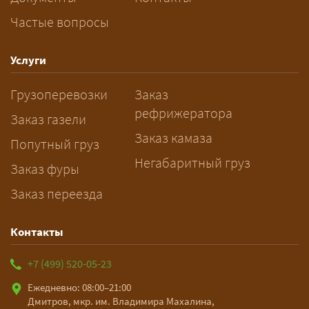
Частые вопросы
— Заранее: только оформление
спецразрешения занимает 2–10
рабочих дней. Оставьте заявку
Услуги
заблаговременно — логист
Грузоперевозки
Заказ
рассчитает маршрут и запустит
рефрижератора
подготовку документов.
Заказ газели
Заказ камаза
Попутный груз
Негабаритный груз
Заказ фуры
Заказ переезда
Контакты
+7 (499) 520-05-23
Ежедневно: 08:00–21:00
Дмитров, мкр. им. Владимира Махалина,