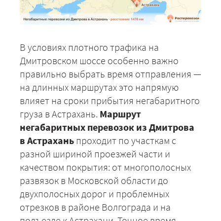
В условиях плотного трафика на
Дмитровском шоссе особенно важно
правильно выбрать время отправления —
на длинных маршрутах это напрямую
влияет на сроки прибытия негабаритного
груза в Астрахань.
Маршрут
негабаритных перевозок из Дмитрова
в Астрахань
проходит по участкам с
разной шириной проезжей части и
качеством покрытия: от многополосных
развязок в Московской области до
двухполосных дорог и проблемных
отрезков в районе Волгограда и на
+7 (499) 520-05-23
подъезде к Астрахани. Точное время