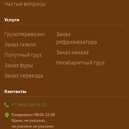
Частые вопросы
— Заранее: только оформление
спецразрешения занимает 2–10
рабочих дней. Оставьте заявку
Услуги
заблаговременно — логист
Грузоперевозки
Заказ
рассчитает маршрут и запустит
рефрижератора
подготовку документов.
Заказ газели
Заказ камаза
Попутный груз
Негабаритный груз
Заказ фуры
Заказ переезда
Контакты
+7 (499) 520-05-23
Ежедневно: 08:00–21:00
Крым, не указано,
не указано не указано