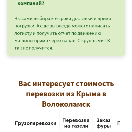
компаний?
Вы сами выбираете сроки доставки и время
погрузки. А еще вы всегда можете написать
логисту и получить отчет по движению
машины прямо через вацап. С крупными ТК
так не получится.
Вас интересует стоимость
перевозки из Крыма в
Волоколамск
Перевозка
Заказ
Грузоперевозки
Пере
на газели
фуры