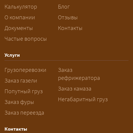
сопровождения.
Калькулятор
Блог
За сколько дней заказывать
О компании
Отзывы
перевозку негабарита?
Документы
Контакты
Частые вопросы
— Заранее: только оформление
спецразрешения занимает 2–10
рабочих дней. Оставьте заявку
Услуги
заблаговременно — логист
Грузоперевозки
Заказ
рассчитает маршрут и запустит
рефрижератора
подготовку документов.
Заказ газели
Заказ камаза
Попутный груз
Негабаритный груз
Заказ фуры
Заказ переезда
Контакты