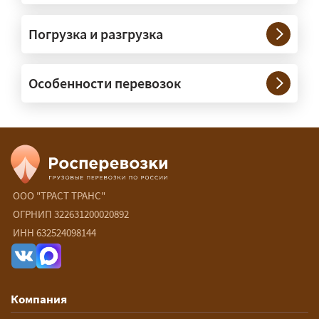
Нужны ли машины прикрытия и
Погрузка и разгрузка
сопровождение?
— При необходимости — да, и мы их
Особенности перевозок
организуем. Потребность в машинах
прикрытия зависит от габаритов
груза и маршрута; это определяется
при оформлении разрешения.
Сколько стоит перевозка
негабарита?
ООО "ТРАСТ ТРАНС"
ОГРНИП 322631200020892
— От 90 ₽/км. Точная стоимость
ИНН 632524098144
рассчитывается индивидуально:
влияют габариты и вес груза,
маршрут, необходимость
Компания
разрешений и машин