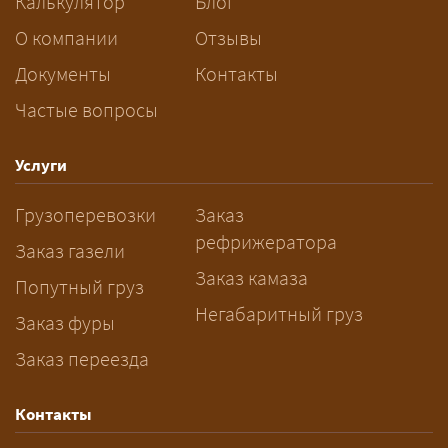
Калькулятор
Блог
За сколько дней заказывать
О компании
Отзывы
перевозку негабарита?
Документы
Контакты
Частые вопросы
— Заранее: только оформление
спецразрешения занимает 2–10
рабочих дней. Оставьте заявку
Услуги
заблаговременно — логист
Грузоперевозки
Заказ
рассчитает маршрут и запустит
рефрижератора
подготовку документов.
Заказ газели
Заказ камаза
Попутный груз
Негабаритный груз
Заказ фуры
Заказ переезда
Контакты