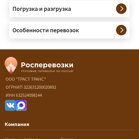
Нужны ли машины прикрытия и
Погрузка и разгрузка
сопровождение?
— При необходимости — да, и мы их
Особенности перевозок
организуем. Потребность в машинах
прикрытия зависит от габаритов
груза и маршрута; это определяется
при оформлении разрешения.
Сколько стоит перевозка
негабарита?
ООО "ТРАСТ ТРАНС"
ОГРНИП 322631200020892
— От 90 ₽/км. Точная стоимость
ИНН 632524098144
рассчитывается индивидуально:
влияют габариты и вес груза,
маршрут, необходимость
Компания
разрешений и машин
сопровождения.