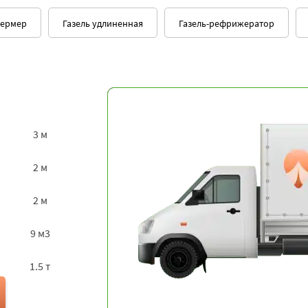
фермер
Газель удлиненная
Газель-рефрижератор
3 м
2 м
2 м
9 м3
1.5 т