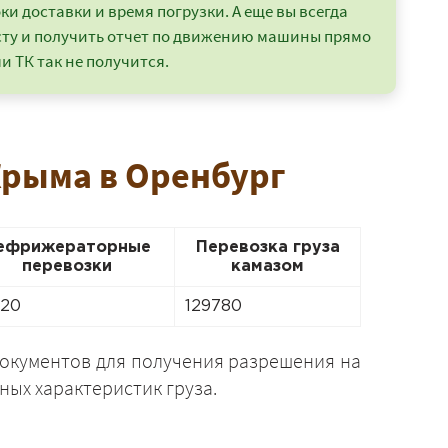
и доставки и время погрузки. А еще вы всегда
сту и получить отчет по движению машины прямо
и ТК так не получится.
Крыма в Оренбург
ефрижераторные
Перевозка груза
перевозки
камазом
520
129780
окументов для получения разрешения на
ных характеристик груза.