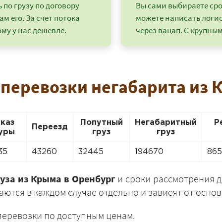
по грузу по договору
Вы сами выбираете срок
ам его. За счет потока
можете написать логи
му у нас дешевле.
через вацап. С крупным
 перевозки негабарита из 
аказ
Попутный
Негабаритный
Р
Переезд
уры
груз
груз
35
43260
32445
194670
86
+7 (499) 520-05-23
уза из Крыма в Оренбург
и сроки рассмотрения д
ются в каждом случае отдельно и зависят от основ
перевозки по доступным ценам.