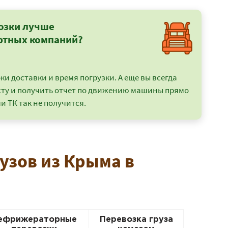
озки лучше
ртных компаний?
и доставки и время погрузки. А еще вы всегда
сту и получить отчет по движению машины прямо
и ТК так не получится.
узов из Крыма в
ефрижераторные
Перевозка груза