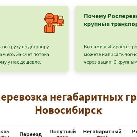
Почему Росперев
крупных транспо
по грузу по договору
Вы сами выбираете срок
ам его. За счет потока
можете написать логи
му у нас дешевле.
через вацап. С крупным
перевозка негабаритных гр
+7 (499) 520-05-23
Новосибирск
аказ
Попутный
Негабаритный
Р
Переезд