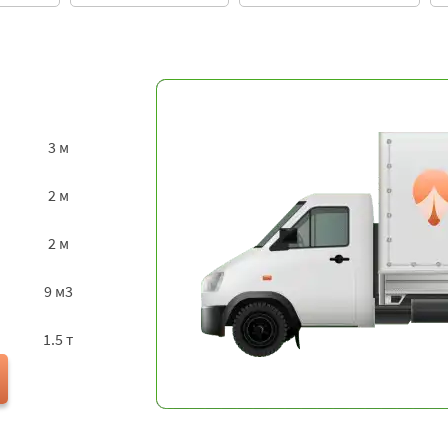
3 м
2 м
2 м
9 м3
1.5 т