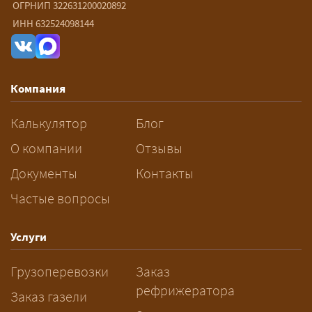
ОГРНИП 322631200020892
— От 60 ₽/км. Точная стоимость
ИНН 632524098144
рассчитывается индивидуально:
влияют габариты и вес груза,
маршрут, необходимость
Компания
разрешений и машин
сопровождения.
Калькулятор
Блог
За сколько дней заказывать
О компании
Отзывы
перевозку негабарита?
Документы
Контакты
Частые вопросы
— Заранее: только оформление
спецразрешения занимает 2–10
рабочих дней. Оставьте заявку
Услуги
заблаговременно — логист
Грузоперевозки
Заказ
рассчитает маршрут и запустит
рефрижератора
подготовку документов.
Заказ газели