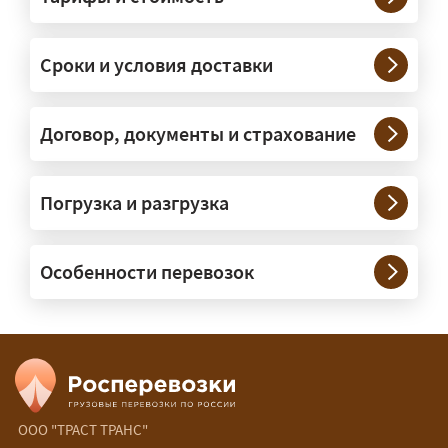
— На тралах и низкорамниках —
платформах, рассчитанных на
Сроки и условия доставки
крупногабаритную технику и
конструкции. Транспорт подбираем
под конкретные размеры и вес груза.
Договор, документы и страхование
Нужны ли машины прикрытия и
Погрузка и разгрузка
сопровождение?
— При необходимости — да, и мы их
Особенности перевозок
организуем. Потребность в машинах
прикрытия зависит от габаритов
груза и маршрута; это определяется
при оформлении разрешения.
Сколько стоит перевозка
негабарита?
ООО "ТРАСТ ТРАНС"