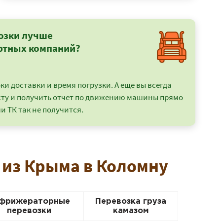
озки лучше
ртных компаний?
и доставки и время погрузки. А еще вы всегда
сту и получить отчет по движению машины прямо
и ТК так не получится.
 из Крыма в Коломну
фрижераторные
Перевозка груза
перевозки
камазом