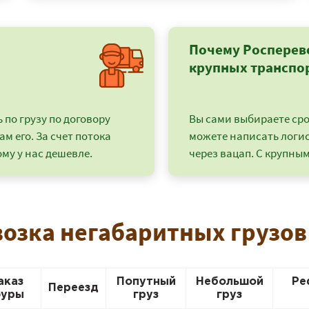
Почему Росперев
крупных транспо
по грузу по договору
Вы сами выбираете срок
ам его. За счет потока
можете написать логи
му у нас дешевле.
через вацап. С крупным
+7 (499) 520-05-23
возка негабаритных грузов
аказ
Попутный
Небольшой
Ре
Переезд
уры
груз
груз