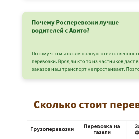
Почему Росперевозки лучше
водителей с Авито?
Потому что мы несем полную ответственность 
перевозки. Вряд ли кто то из частников даст в
заказов наш транспорт не простаивает. Поэто
Сколько стоит пере
Перевозка на
З
Грузоперевозки
газели
ф