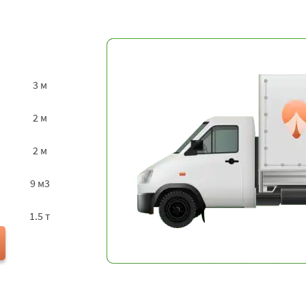
3 м
2 м
2 м
9 м3
1.5 т