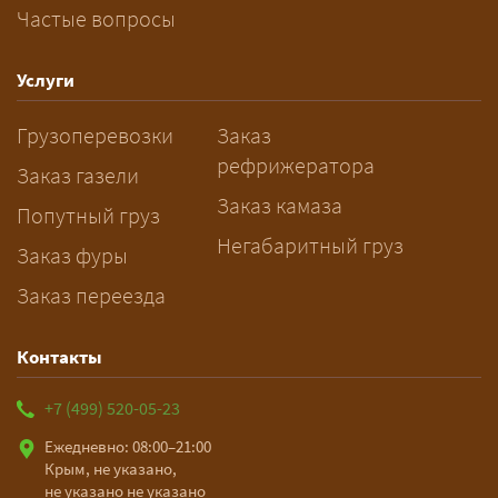
Частые вопросы
— Заранее: только оформление
спецразрешения занимает 2–10
рабочих дней. Оставьте заявку
Услуги
заблаговременно — логист
Грузоперевозки
Заказ
рассчитает маршрут и запустит
рефрижератора
подготовку документов.
Заказ газели
Заказ камаза
Попутный груз
Негабаритный груз
Заказ фуры
Заказ переезда
Контакты
+7 (499) 520-05-23
Ежедневно: 08:00–21:00
Крым, не указано,
не указано не указано