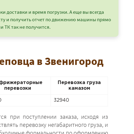
и доставки и время погрузки. А еще вы всегда
сту и получить отчет по движению машины прямо
и ТК так не получится.
реповца в Звенигород
фрижераторные
Перевозка груза
перевозки
камазом
0
32940
ся при поступлении заказа, исходя из
твлять перевозку негабаритного груза, и
необходимые формальности по оформлению