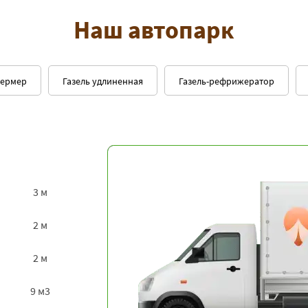
Наш автопарк
фермер
Газель удлиненная
Газель-рефрижератор
3 м
2 м
2 м
9 м3