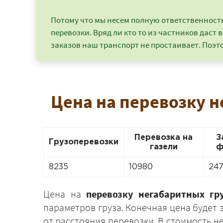
Потому что мы несем полную ответственность 
перевозки. Вряд ли кто то из частников даст в
заказов наш транспорт не простаивает. Поэто
Цена на перевозку н
Перевозка на
З
Грузоперевозки
газели
ф
8235
10980
24
Цена на
перевозку негабаритных гр
параметров груза. Конечная цена будет 
от расстояния перевозки. В стоимость 