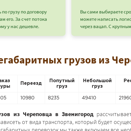
по грузу по договору
Вы сами выбираете срок
ам его. За счет потока
можете написать логи
му у нас дешевле.
через вацап. С крупным
егабаритных грузов из Че
аказ
Попутный
Небольшой
Ре
Переезд
уры
груз
груз
+7 (499) 520-05-23
705
10980
8235
49410
2196
узов из Череповца в Звенигород
рассчитывает
зависеть от вида транспорта, который будет осущес
негабаритных перевозок мы также включаем все 