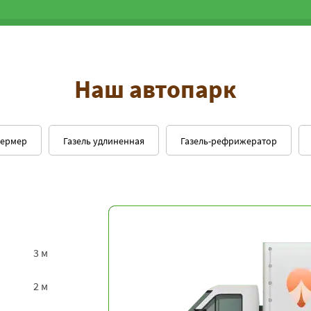
Наш автопарк
фермер
Газель удлиненная
Газель-рефрижератор
3 м
2 м