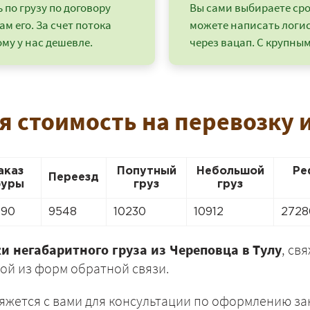
по грузу по договору
Вы сами выбираете срок
ам его. За счет потока
можете написать логи
му у нас дешевле.
через вацап. С крупным
я стоимость на перевозку и
аказ
Попутный
Небольшой
Ре
Переезд
уры
груз
груз
690
9548
10230
10912
2728
+7 (499) 520-05-23
и негабаритного груза из Череповца в Тулу
, св
ной из форм обратной связи.
яжется с вами для консультации по оформлению зак