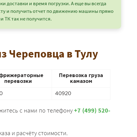
и доставки и время погрузки. А еще вы всегда
сту и получить отчет по движению машины прямо
и ТК так не получится.
з Череповца в Тулу
фрижераторные
Перевозка груза
перевозки
камазом
0
40920
яжитесь с нами по телефону
+7 (499) 520-
аза и расчёту стоимости.