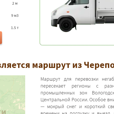
2 м
9 м3
1.5 т
вляется маршрут из Черепо
Маршрут для перевозки негаб
пересекает регионы с раз
промышленных зон Вологодс
Центральной России. Особое вн
— мокрый снег и короткий све
времени на погрузку и выезд,