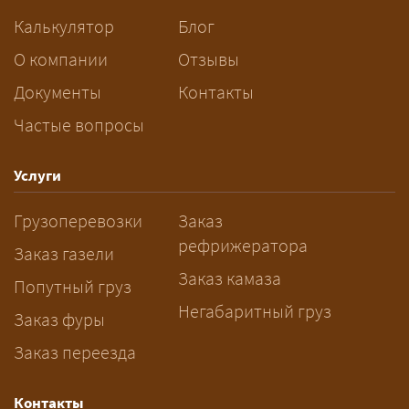
сопровождения.
Калькулятор
Блог
За сколько дней заказывать
О компании
Отзывы
перевозку негабарита?
Документы
Контакты
Частые вопросы
— Заранее: только оформление
спецразрешения занимает 2–10
рабочих дней. Оставьте заявку
Услуги
заблаговременно — логист
Грузоперевозки
Заказ
рассчитает маршрут и запустит
рефрижератора
подготовку документов.
Заказ газели
Заказ камаза
Попутный груз
Негабаритный груз
Заказ фуры
Заказ переезда
Контакты