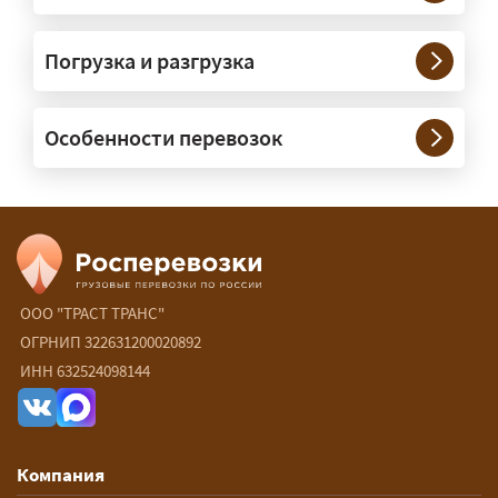
Нужны ли машины прикрытия и
Погрузка и разгрузка
сопровождение?
— При необходимости — да, и мы их
Особенности перевозок
организуем. Потребность в машинах
прикрытия зависит от габаритов
груза и маршрута; это определяется
при оформлении разрешения.
Сколько стоит перевозка
негабарита?
ООО "ТРАСТ ТРАНС"
ОГРНИП 322631200020892
— От 90 ₽/км. Точная стоимость
ИНН 632524098144
рассчитывается индивидуально:
влияют габариты и вес груза,
маршрут, необходимость
Компания
разрешений и машин