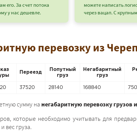
ам его. За счет потока
можете написать логи
му у нас дешевле.
через вацап. С крупным
ритную перевозку из Чере
аказ
Попутный
Негабаритный
Р
Переезд
уры
груз
груз
20
37520
28140
168840
75
+7 (499) 520-05-23
ретную сумму на
негабаритную перевозку грузов 
ров, которые необходимо учитывать для предвар
и вес груза.