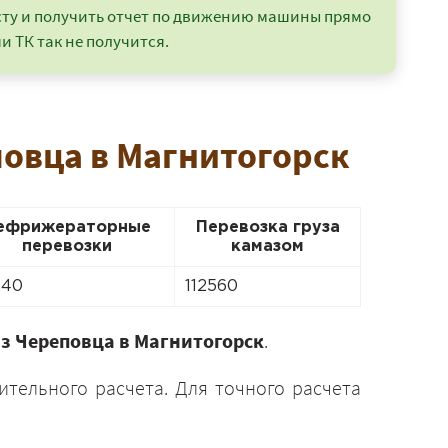
сту и получить отчет по движению машины прямо
и ТК так не получится.
повца в Магнитогорск
ефрижераторные
Перевозка груза
перевозки
камазом
040
112560
из Череповца в Магнитогорск
.
ительного расчета. Для точного расчета