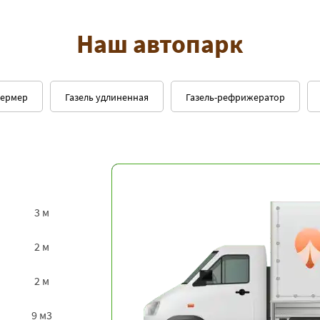
Наш автопарк
фермер
Газель удлиненная
Газель-рефрижератор
3 м
2 м
2 м
9 м3