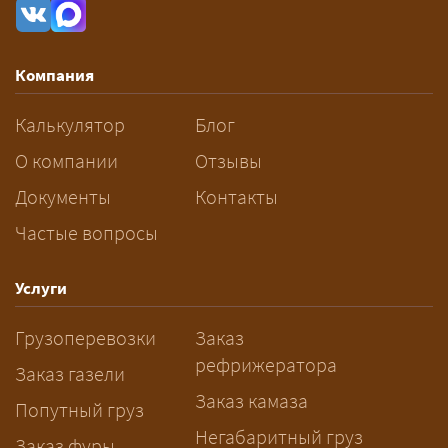
рассчитывается индивидуально:
влияют габариты и вес груза,
маршрут, необходимость
Компания
разрешений и машин
сопровождения.
Калькулятор
Блог
За сколько дней заказывать
О компании
Отзывы
перевозку негабарита?
Документы
Контакты
Частые вопросы
— Заранее: только оформление
спецразрешения занимает 2–10
рабочих дней. Оставьте заявку
Услуги
заблаговременно — логист
Грузоперевозки
Заказ
рассчитает маршрут и запустит
рефрижератора
подготовку документов.
Заказ газели
Заказ камаза
Попутный груз
Негабаритный груз
Заказ фуры