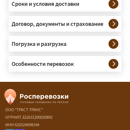
Сроки и условия доставки
крупногабаритную технику и
конструкции. Транспорт подбираем
под конкретные размеры и вес груза.
Договор, документы и страхование
Нужны ли машины прикрытия и
Погрузка и разгрузка
сопровождение?
— При необходимости — да, и мы их
Особенности перевозок
организуем. Потребность в машинах
прикрытия зависит от габаритов
груза и маршрута; это определяется
при оформлении разрешения.
Сколько стоит перевозка
негабарита?
ООО "ТРАСТ ТРАНС"
ОГРНИП 322631200020892
— От 60 ₽/км. Точная стоимость
ИНН 632524098144