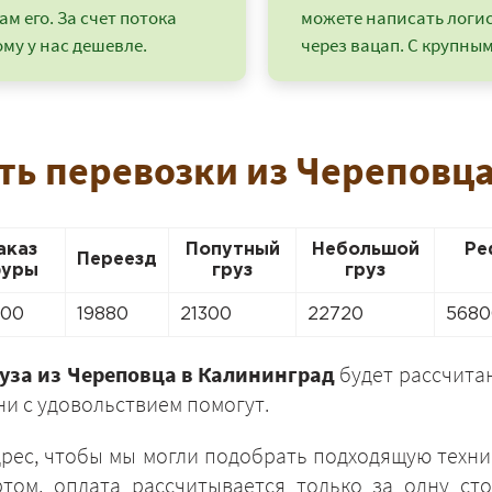
ам его. За счет потока
можете написать логи
му у нас дешевле.
через вацап. С крупным
ть перевозки из Череповц
аказ
Попутный
Небольшой
Ре
Переезд
уры
груз
груз
900
19880
21300
22720
5680
+7 (499) 520-05-23
руза из Череповца в Калининград
будет рассчитан
и с удовольствием помогут.
дрес, чтобы мы могли подобрать подходящую техни
том, оплата рассчитывается только за одну сто