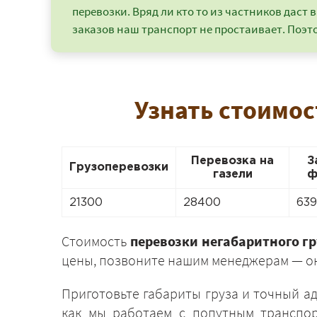
перевозки. Вряд ли кто то из частников даст в
заказов наш транспорт не простаивает. Поэто
Узнать стоимос
Перевозка на
З
Грузоперевозки
газели
ф
21300
28400
63
Стоимость
перевозки негабаритного г
цены, позвоните нашим менеджерам — он
Приготовьте габариты груза и точный а
как мы работаем с попутным транспор