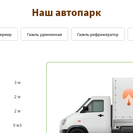
Наш автопарк
фермер
Газель удлиненная
Газель-рефрижератор
3 м
2 м
2 м
9 м3