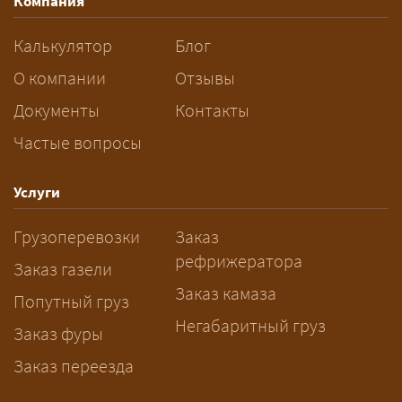
Компания
разрешений и машин
сопровождения.
Калькулятор
Блог
За сколько дней заказывать
О компании
Отзывы
перевозку негабарита?
Документы
Контакты
Частые вопросы
— Заранее: только оформление
спецразрешения занимает 2–10
рабочих дней. Оставьте заявку
Услуги
заблаговременно — логист
Грузоперевозки
Заказ
рассчитает маршрут и запустит
рефрижератора
подготовку документов.
Заказ газели
Заказ камаза
Попутный груз
Негабаритный груз
Заказ фуры
Заказ переезда