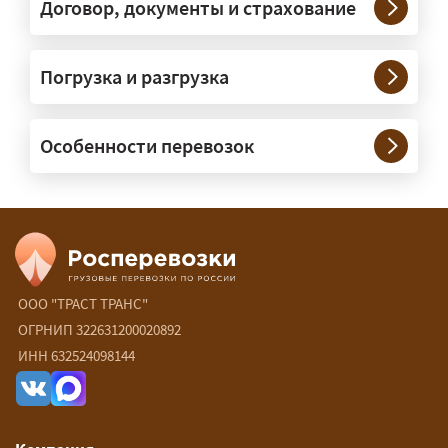
под конкретные размеры и вес груза.
Договор, документы и страхование
Нужны ли машины прикрытия и
Погрузка и разгрузка
сопровождение?
— При необходимости — да, и мы их
Особенности перевозок
организуем. Потребность в машинах
прикрытия зависит от габаритов
груза и маршрута; это определяется
при оформлении разрешения.
Сколько стоит перевозка
негабарита?
ООО "ТРАСТ ТРАНС"
ОГРНИП 322631200020892
— От 90 ₽/км. Точная стоимость
ИНН 632524098144
рассчитывается индивидуально:
влияют габариты и вес груза,
маршрут, необходимость