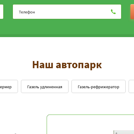
Наш автопарк
фермер
Газель удлиненная
Газель-рефрижератор