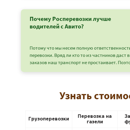
Почему Росперевозки лучше
водителей с Авито?
Потому что мы несем полную ответственность 
перевозки. Вряд ли кто то из частников даст в
заказов наш транспорт не простаивает. Поэто
Узнать стоимо
Перевозка на
З
Грузоперевозки
газели
ф