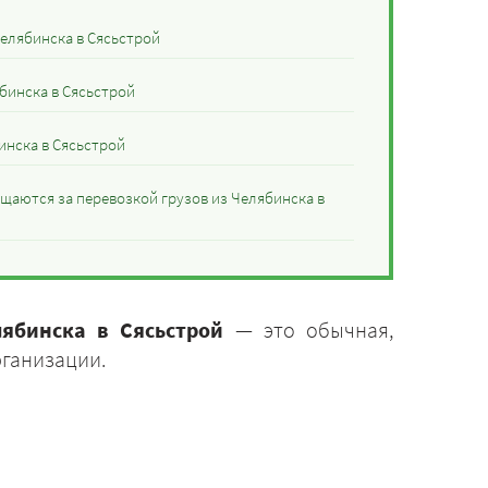
Челябинска в Сясьстрой
бинска в Сясьстрой
инска в Сясьстрой
щаются за перевозкой грузов из Челябинска в
лябинска в Сясьстрой
— это обычная,
рганизации.