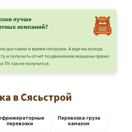
озки лучше
ртных компаний?
и доставки и время погрузки. А еще вы всегда
сту и получить отчет по движению машины прямо
и ТК так не получится.
ка в Сясьстрой
ефрижераторные
Перевозка груза
перевозки
камазом