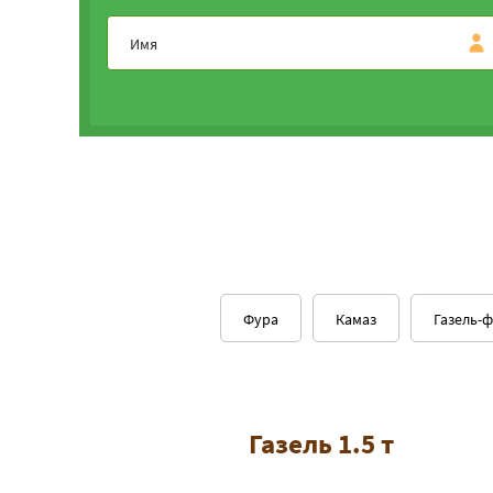
Фура
Камаз
Газель-
Газель 1.5 т