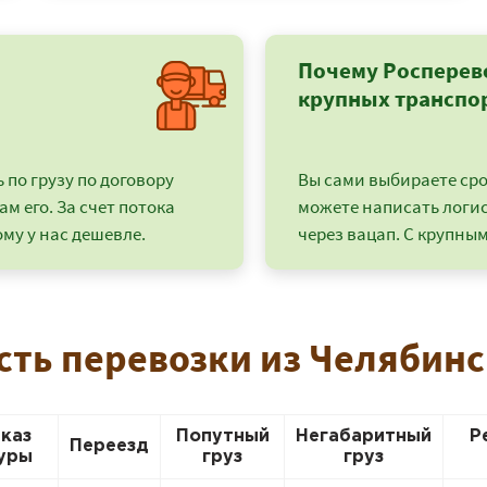
Почему Росперев
крупных транспо
по грузу по договору
Вы сами выбираете срок
ам его. За счет потока
можете написать логи
му у нас дешевле.
через вацап. С крупным
сть перевозки из Челябинс
+7 (499) 520-05-23
аказ
Попутный
Негабаритный
Р
Переезд
уры
груз
груз