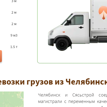
3 м
2 м
2 м
9 м3
1.5 т
возки грузов из Челябинск
Челябинск и Сясьстрой сое
магистрали с переменным каче