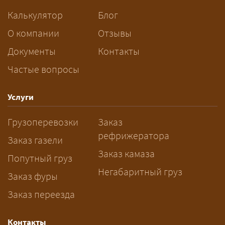
сопровождения.
Калькулятор
Блог
За сколько дней заказывать
О компании
Отзывы
перевозку негабарита?
Документы
Контакты
Частые вопросы
— Заранее: только оформление
спецразрешения занимает 2–10
рабочих дней. Оставьте заявку
Услуги
заблаговременно — логист
Грузоперевозки
Заказ
рассчитает маршрут и запустит
рефрижератора
подготовку документов.
Заказ газели
Заказ камаза
Попутный груз
Негабаритный груз
Заказ фуры
Заказ переезда
Контакты