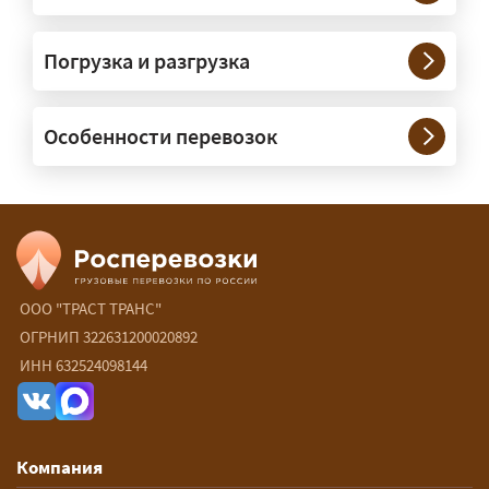
Нужны ли машины прикрытия и
Погрузка и разгрузка
сопровождение?
— При необходимости — да, и мы их
Особенности перевозок
организуем. Потребность в машинах
прикрытия зависит от габаритов
груза и маршрута; это определяется
при оформлении разрешения.
Сколько стоит перевозка
негабарита?
ООО "ТРАСТ ТРАНС"
ОГРНИП 322631200020892
— От 90 ₽/км. Точная стоимость
ИНН 632524098144
рассчитывается индивидуально:
влияют габариты и вес груза,
маршрут, необходимость
Компания
разрешений и машин