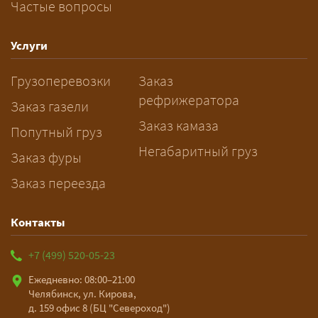
Частые вопросы
— Заранее: только оформление
спецразрешения занимает 2–10
рабочих дней. Оставьте заявку
Услуги
заблаговременно — логист
Грузоперевозки
Заказ
рассчитает маршрут и запустит
рефрижератора
подготовку документов.
Заказ газели
Заказ камаза
Попутный груз
Негабаритный груз
Заказ фуры
Заказ переезда
Контакты
+7 (499) 520-05-23
Ежедневно: 08:00–21:00
Челябинск, ул. Кирова,
д. 159 офис 8 (БЦ "Североход")