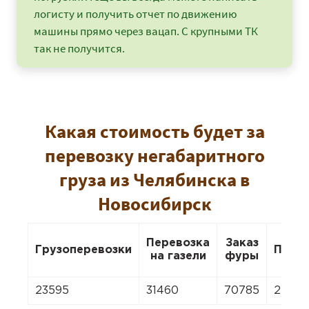
логисту и получить отчет по движению
машины прямо через вацап. С крупными ТК
так не получится.
Какая стоимость будет за
перевозку негабаритного
груза из Челябинска в
Новосибирск
Перевозка
Заказ
Грузоперевозки
Пере
на газели
фуры
23595
31460
70785
22022