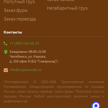
Попутный груз
Негабаритный груз
Заказ фуры
Заказ переезда
Контакты
+7 (499) 520-05-23
Ежедневно: 08:00–21:00
Челябинск, ул. Кирова,
д. 159 офис 8 (БЦ "Североход")
info@rosperevozki.ru
«Росперевозки» ©
2015-2026
Транспортная компания
Росперевозки: междугородние грузоперевозки по городам
России, заказ газели, переезд, заказ фуры. Попутный груз по
городам России. Любой автотранспорт: включая камаз и
рефрижератор.