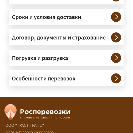
— На тралах и низкорамниках —
платформах, рассчитанных на
Сроки и условия доставки
крупногабаритную технику и
конструкции. Транспорт подбираем
под конкретные размеры и вес груза.
Договор, документы и страхование
Нужны ли машины прикрытия и
Погрузка и разгрузка
сопровождение?
— При необходимости — да, и мы их
Особенности перевозок
организуем. Потребность в машинах
прикрытия зависит от габаритов
груза и маршрута; это определяется
при оформлении разрешения.
Сколько стоит перевозка
негабарита?
ООО "ТРАСТ ТРАНС"
ОГРНИП 322631200020892