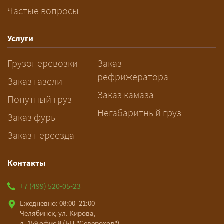
Частые вопросы
— Заранее: только оформление
спецразрешения занимает 2–10
рабочих дней. Оставьте заявку
Услуги
заблаговременно — логист
Грузоперевозки
Заказ
рассчитает маршрут и запустит
рефрижератора
подготовку документов.
Заказ газели
Заказ камаза
Попутный груз
Негабаритный груз
Заказ фуры
Заказ переезда
Контакты
+7 (499) 520-05-23
Ежедневно: 08:00–21:00
Челябинск, ул. Кирова,
д. 159 офис 8 (БЦ "Североход")