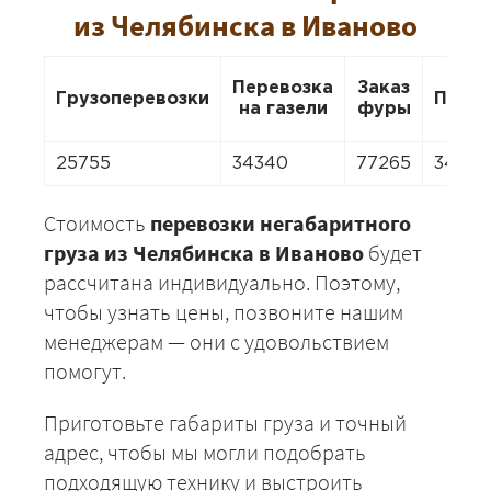
из Челябинска в Иваново
Перевозка
Заказ
Грузоперевозки
Пере
на газели
фуры
25755
34340
77265
34340
Стоимость
перевозки негабаритного
груза из Челябинска в Иваново
будет
рассчитана индивидуально. Поэтому,
чтобы узнать цены, позвоните нашим
менеджерам — они с удовольствием
помогут.
Приготовьте габариты груза и точный
адрес, чтобы мы могли подобрать
подходящую технику и выстроить