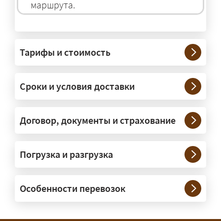
маршрута.
На чём перевозят негабаритные
грузы?
Тарифы и стоимость
— На тралах и низкорамниках —
платформах, рассчитанных на
Сроки и условия доставки
крупногабаритную технику и
конструкции. Транспорт подбираем
под конкретные размеры и вес груза.
Договор, документы и страхование
Нужны ли машины прикрытия и
Погрузка и разгрузка
сопровождение?
— При необходимости — да, и мы их
Особенности перевозок
организуем. Потребность в машинах
прикрытия зависит от габаритов
груза и маршрута; это определяется