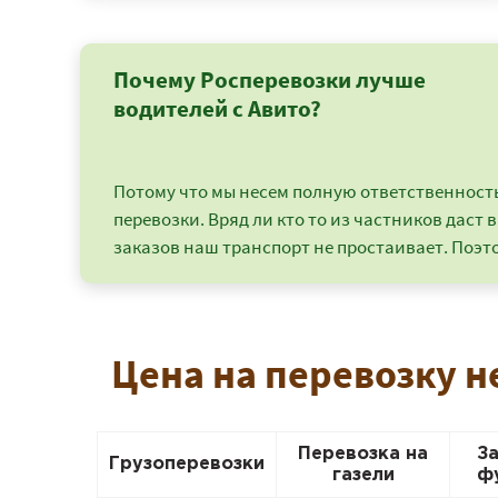
Почему Росперевозки лучше
водителей с Авито?
Потому что мы несем полную ответственность 
перевозки. Вряд ли кто то из частников даст в
заказов наш транспорт не простаивает. Поэто
Цена на перевозку н
Перевозка на
З
Грузоперевозки
газели
ф