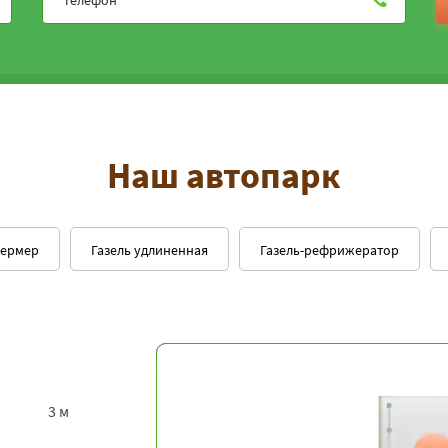
Наш автопарк
фермер
Газель удлиненная
Газель-рефрижератор
3 м