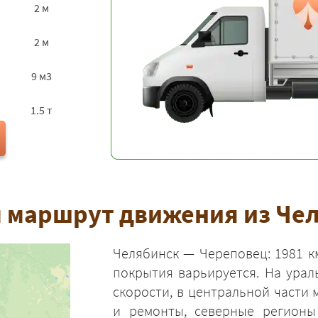
2 м
2 м
9 м3
1.5 т
 маршрут движения из Че
Челябинск — Череповец: 1981 к
покрытия варьируется. На урал
скорости, в центральной части
и ремонты, северные регионы