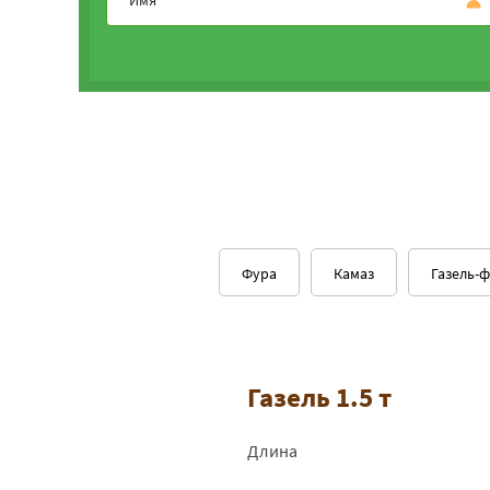
Фура
Камаз
Газель-
Газель 1.5 т
Длина