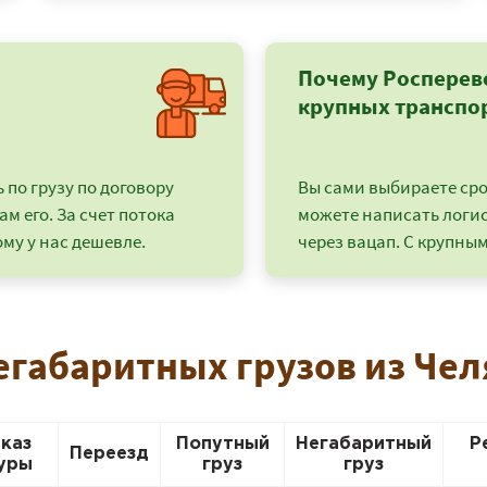
Почему Росперев
крупных транспо
по грузу по договору
Вы сами выбираете срок
ам его. За счет потока
можете написать логи
му у нас дешевле.
через вацап. С крупным
+7 (499) 520-05-23
егабаритных грузов из Че
аказ
Попутный
Негабаритный
Р
Переезд
уры
груз
груз