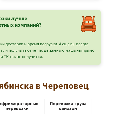
озки лучше
ртных компаний?
и доставки и время погрузки. А еще вы всегда
сту и получить отчет по движению машины прямо
и ТК так не получится.
лябинска в Череповец
ефрижераторные
Перевозка груза
перевозки
камазом