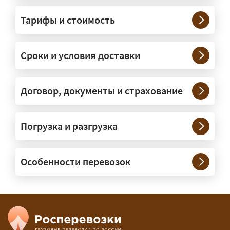
грузы?
Тарифы и стоимость
— На тралах и низкорамниках —
платформах, рассчитанных на
Сроки и условия доставки
крупногабаритную технику и
конструкции. Транспорт подбираем
под конкретные размеры и вес груза.
Договор, документы и страхование
Нужны ли машины прикрытия и
Погрузка и разгрузка
сопровождение?
— При необходимости — да, и мы их
Особенности перевозок
организуем. Потребность в машинах
прикрытия зависит от габаритов
груза и маршрута; это определяется
при оформлении разрешения.
Сколько стоит перевозка