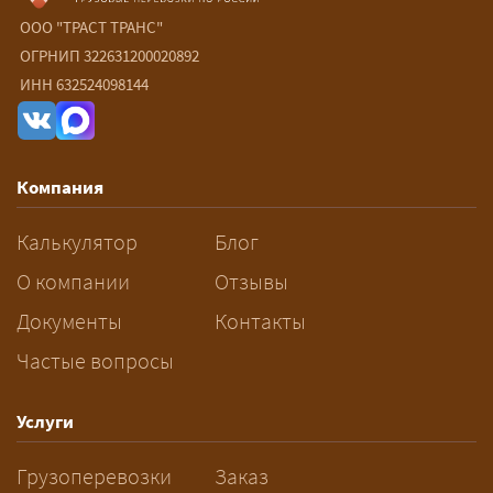
негабарита?
ООО "ТРАСТ ТРАНС"
ОГРНИП 322631200020892
— От 90 ₽/км. Точная стоимость
ИНН 632524098144
рассчитывается индивидуально:
влияют габариты и вес груза,
маршрут, необходимость
Компания
разрешений и машин
сопровождения.
Калькулятор
Блог
За сколько дней заказывать
О компании
Отзывы
перевозку негабарита?
Документы
Контакты
Частые вопросы
— Заранее: только оформление
спецразрешения занимает 2–10
рабочих дней. Оставьте заявку
Услуги
заблаговременно — логист
Грузоперевозки
Заказ
рассчитает маршрут и запустит