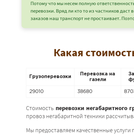
Потому что мы несем полную ответственность 
перевозки. Вряд ли кто то из частников даст в
заказов наш транспорт не простаивает. Поэто
Какая стоимость
Перевозка на
З
Грузоперевозки
газели
ф
29010
38680
870
Стоимость
перевозки негабаритного г
провоз негабаритной техники рассчитыва
Мы предоставляем качественные услуги 