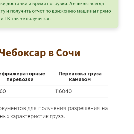
и доставки и время погрузки. А еще вы всегда
сту и получить отчет по движению машины прямо
и ТК так не получится.
 Чебоксар в Сочи
ефрижераторные
Перевозка груза
перевозки
камазом
60
116040
окументов для получения разрешения на
ных характеристик груза.