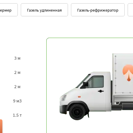
фермер
Газель удлиненная
Газель-рефрижератор
3 м
2 м
2 м
9 м3
1.5 т