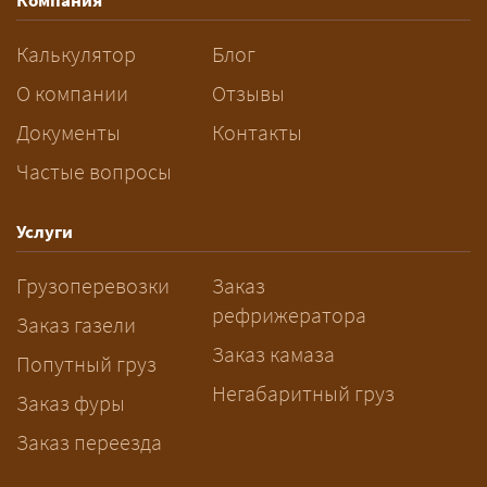
Компания
разрешений и машин
сопровождения.
Калькулятор
Блог
За сколько дней заказывать
О компании
Отзывы
перевозку негабарита?
Документы
Контакты
Частые вопросы
— Заранее: только оформление
спецразрешения занимает 2–10
рабочих дней. Оставьте заявку
Услуги
заблаговременно — логист
Грузоперевозки
Заказ
рассчитает маршрут и запустит
рефрижератора
подготовку документов.
Заказ газели
Заказ камаза
Попутный груз
Негабаритный груз
Заказ фуры
Заказ переезда