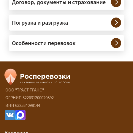
под конкретные размеры и вес груза.
Договор, документы и страхование
Нужны ли машины прикрытия и
Погрузка и разгрузка
сопровождение?
— При необходимости — да, и мы их
Особенности перевозок
организуем. Потребность в машинах
прикрытия зависит от габаритов
груза и маршрута; это определяется
при оформлении разрешения.
Сколько стоит перевозка
негабарита?
ООО "ТРАСТ ТРАНС"
ОГРНИП 322631200020892
— От 90 ₽/км. Точная стоимость
ИНН 632524098144
рассчитывается индивидуально:
влияют габариты и вес груза,
маршрут, необходимость